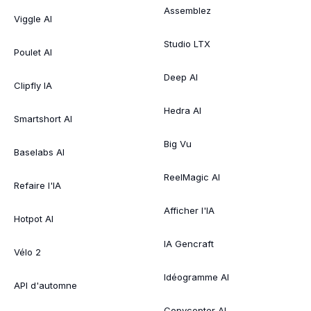
Assemblez
Viggle AI
Studio LTX
Poulet AI
Deep AI
Clipfly IA
Hedra AI
Smartshort AI
Big Vu
Baselabs AI
ReelMagic AI
Refaire l'IA
Afficher l'IA
Hotpot AI
IA Gencraft
Vélo 2
Idéogramme AI
API d'automne
Copycopter AI