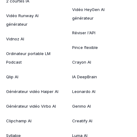
2 courtes IA
Vidéo HeyGen AI
Vidéo Runway AI
générateur
générateur
Réviser l'API
Vidnoz AI
Pince flexible
Ordinateur portable LM
Podcast
Crayon AI
Qlip AI
IA DeepBrain
Générateur vidéo Haiper AI
Leonardo AI
Générateur vidéo Virbo AI
Genmo AI
Clipchamp AI
Creatify AI
Syllabie
Luma AI