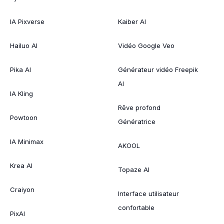
IA Pixverse
Kaiber AI
Hailuo AI
Vidéo Google Veo
Pika AI
Générateur vidéo Freepik
AI
IA Kling
Rêve profond
Powtoon
Génératrice
IA Minimax
AKOOL
Krea AI
Topaze AI
Craiyon
Interface utilisateur
confortable
PixAI