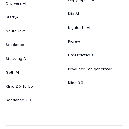
Clip vers AI
Kits AI
StarryAI
Nightcafe AI
Neural.love
Picrew
Seedance
Unrestricted ai
Stockimg AI
Producer Tag generator
Goth AI
Kling 3.0
Kling 2.5 Turbo
Seedance 2.0