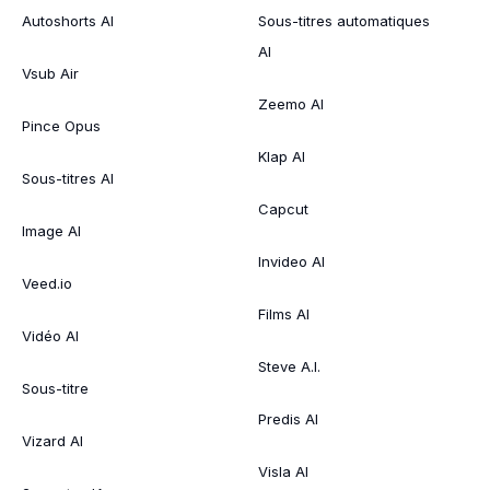
Autoshorts AI
Sous-titres automatiques
AI
Vsub Air
Zeemo AI
Pince Opus
Klap AI
Sous-titres AI
Capcut
Image AI
Invideo AI
Veed.io
Films AI
Vidéo AI
Steve A.I.
Sous-titre
Predis AI
Vizard AI
Visla AI