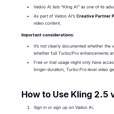
Vadoo AI lists “Kling AI” as one of its a
As part of Vadoo AI’s
Creative Partner 
video content.
Important considerations
:
It’s not clearly documented whether the 
whether full Turbo/Pro enhancements are
Free or trial usage might only have access
longer-duration, Turbo‑Pro‑level video ge
How to Use Kling 2.5 
Sign in or sign up on Vadoo AI.