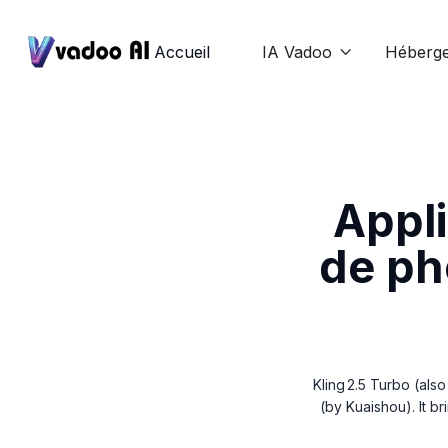
Accueil
IA Vadoo
Héberg

Appli
de ph
Kling 2.5 Turbo (al
(by Kuaishou). It br