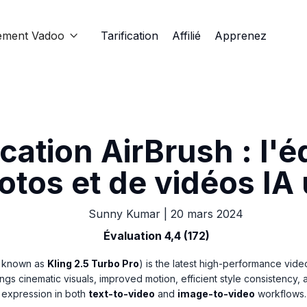
ement Vadoo
Tarification
Affilié
Apprenez

cation AirBrush : l'é
otos et de vidéos IA 
Sunny Kumar
|
20 mars 2024
Évaluation 4,4 (172)
so known as
Kling 2.5 Turbo Pro
) is the latest high-performance vide
ings cinematic visuals, improved motion, efficient style consistency,
expression in both
text-to-video
and
image-to-video
workflows.