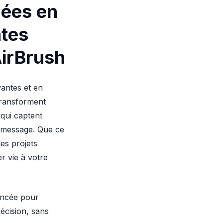
mées en
tes
AirBrush
antes et en
transforment
 qui captent
e message. Que ce
es projets
r vie à votre
vancée pour
récision, sans