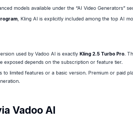
dvanced models available under the “AI Video Generators” s
Program
, Kling AI is explicitly included among the top AI m
version used by Vadoo AI is exactly
Kling 2.5 Turbo Pro
. T
 exposed depends on the subscription or feature tier.
 to limited features or a basic version. Premium or paid plan
neration.
via Vadoo AI