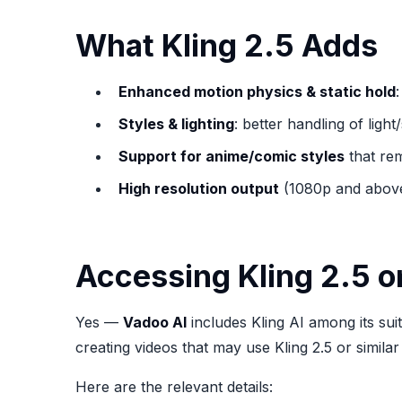
What Kling 2.5 Adds
Enhanced motion physics & static hold
Styles & lighting
: better handling of lig
Support for anime/comic styles
that rem
High resolution output
(1080p and above)
Accessing Kling 2.5 o
Yes —
Vadoo AI
includes Kling AI among its sui
creating videos that may use Kling 2.5 or simil
Here are the relevant details: