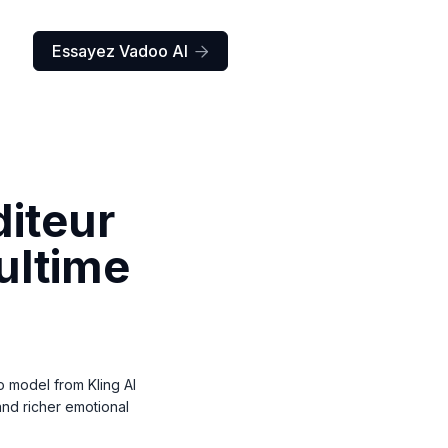
Essayez Vadoo AI

diteur
ultime
o model from Kling AI
 and richer emotional