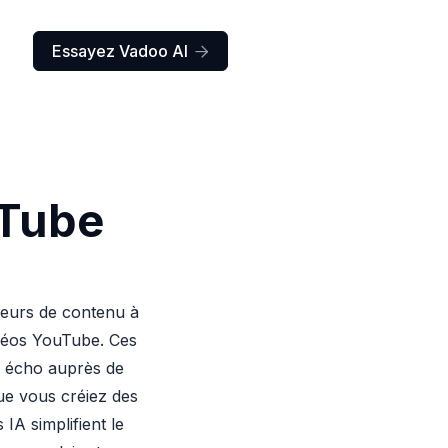
Essayez Vadoo AI

uTube
teurs de contenu à
idéos YouTube. Ces
 un écho auprès de
ue vous créiez des
 IA simplifient le