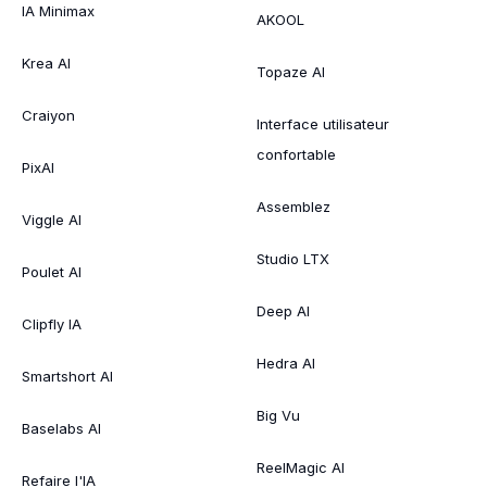
IA Minimax
AKOOL
Krea AI
Topaze AI
Craiyon
Interface utilisateur
confortable
PixAI
Assemblez
Viggle AI
Studio LTX
Poulet AI
Deep AI
Clipfly IA
Hedra AI
Smartshort AI
Big Vu
Baselabs AI
ReelMagic AI
Refaire l'IA