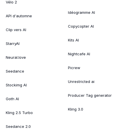
Vélo 2
Idéogramme AI
API d'automne
Copycopter AI
Clip vers AI
Kits AI
StarryAI
Nightcafe AI
Neural.love
Picrew
Seedance
Unrestricted ai
Stockimg AI
Producer Tag generator
Goth AI
Kling 3.0
Kling 2.5 Turbo
Seedance 2.0