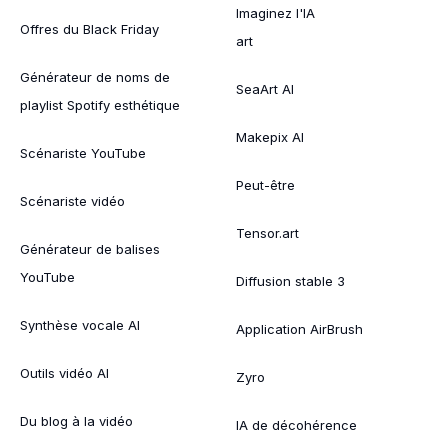
Imaginez l'IA
Offres du Black Friday
art
Générateur de noms de
SeaArt AI
playlist Spotify esthétique
Makepix AI
Scénariste YouTube
Peut-être
Scénariste vidéo
Tensor.art
Générateur de balises
YouTube
Diffusion stable 3
Synthèse vocale AI
Application AirBrush
Outils vidéo AI
Zyro
Du blog à la vidéo
IA de décohérence