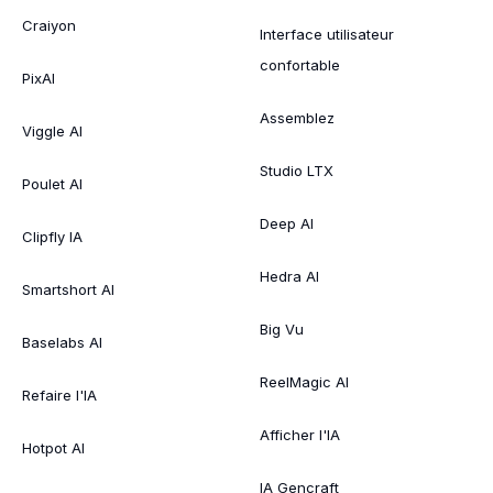
Craiyon
Interface utilisateur
confortable
PixAI
Assemblez
Viggle AI
Studio LTX
Poulet AI
Deep AI
Clipfly IA
Hedra AI
Smartshort AI
Big Vu
Baselabs AI
ReelMagic AI
Refaire l'IA
Afficher l'IA
Hotpot AI
IA Gencraft