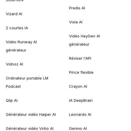
Predis AI
Vizard AI
Visla AI
2 courtes IA
Vidéo HeyGen AI
Vidéo Runway AI
générateur
générateur
Réviser l'API
Vidnoz AI
Pince flexible
Ordinateur portable LM
Podcast
Crayon AI
Qlip AI
IA DeepBrain
Générateur vidéo Haiper AI
Leonardo AI
Générateur vidéo Virbo AI
Genmo AI