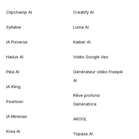
Clipchamp AI
Creatify AI
Syllabie
Luma AI
IA Pixverse
Kaiber AI
Hailuo AI
Vidéo Google Veo
Pika AI
Générateur vidéo Freepik
AI
IA Kling
Rêve profond
Powtoon
Génératrice
IA Minimax
AKOOL
Krea AI
Topaze AI