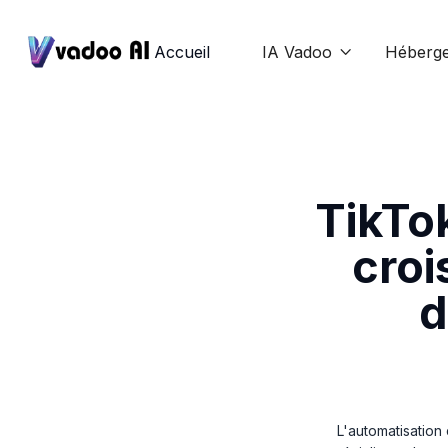
Accueil
IA Vadoo
Héberg

TikTok
croi
d
L'automatisation