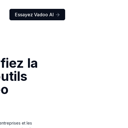
Essayez Vadoo AI

fiez la
utils
éo
ntreprises et les