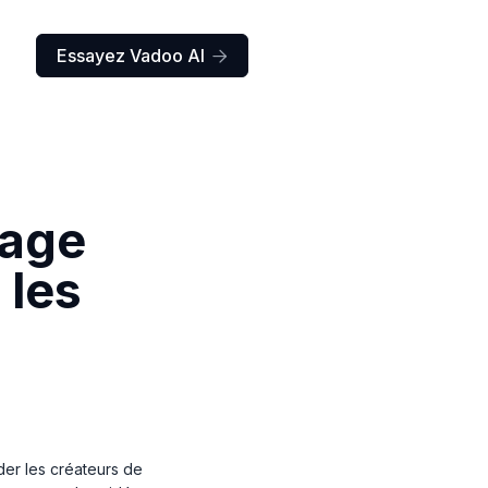
Essayez Vadoo AI

tage
 les
er les créateurs de