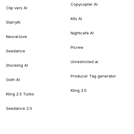
Copycopter AI
Clip vers AI
Kits AI
StarryAI
Nightcafe AI
Neural.love
Picrew
Seedance
Unrestricted ai
Stockimg AI
Producer Tag generator
Goth AI
Kling 3.0
Kling 2.5 Turbo
Seedance 2.0