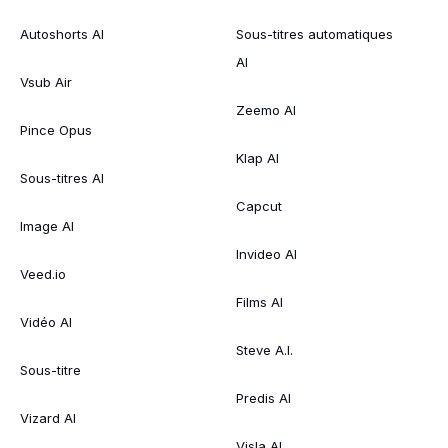
Autoshorts AI
Sous-titres automatiques
AI
Vsub Air
Zeemo AI
Pince Opus
Klap AI
Sous-titres AI
Capcut
Image AI
Invideo AI
Veed.io
Films AI
Vidéo AI
Steve A.I.
Sous-titre
Predis AI
Vizard AI
Visla AI