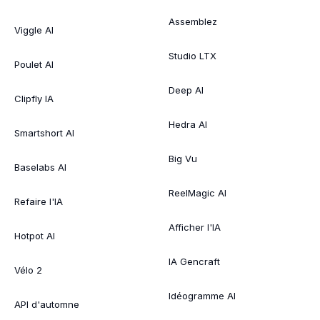
Assemblez
Viggle AI
Studio LTX
Poulet AI
Deep AI
Clipfly IA
Hedra AI
Smartshort AI
Big Vu
Baselabs AI
ReelMagic AI
Refaire l'IA
Afficher l'IA
Hotpot AI
IA Gencraft
Vélo 2
Idéogramme AI
API d'automne