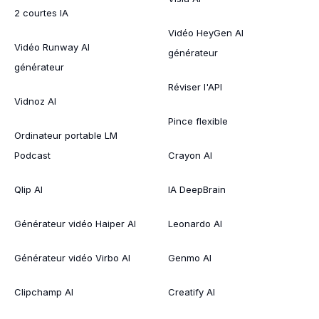
2 courtes IA
Vidéo HeyGen AI
Vidéo Runway AI
générateur
générateur
Réviser l'API
Vidnoz AI
Pince flexible
Ordinateur portable LM
Podcast
Crayon AI
Qlip AI
IA DeepBrain
Générateur vidéo Haiper AI
Leonardo AI
Générateur vidéo Virbo AI
Genmo AI
Clipchamp AI
Creatify AI