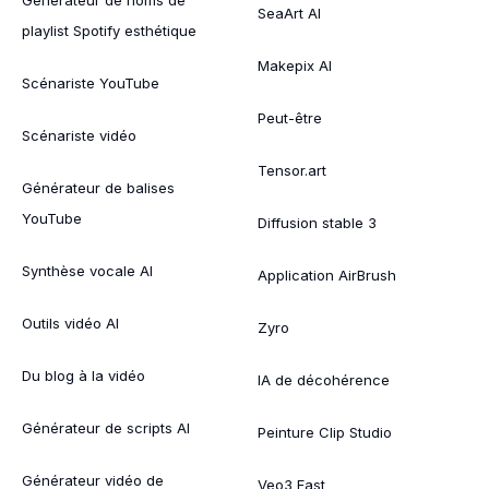
SeaArt AI
playlist Spotify esthétique
Makepix AI
Scénariste YouTube
Peut-être
Scénariste vidéo
Tensor.art
Générateur de balises
YouTube
Diffusion stable 3
Synthèse vocale AI
Application AirBrush
Outils vidéo AI
Zyro
Du blog à la vidéo
IA de décohérence
Générateur de scripts AI
Peinture Clip Studio
Générateur vidéo de
Veo3 Fast