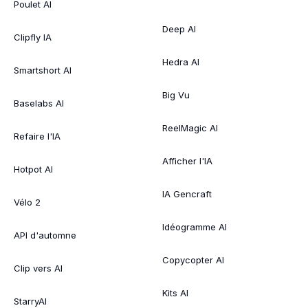
Poulet AI
Deep AI
Clipfly IA
Hedra AI
Smartshort AI
Big Vu
Baselabs AI
ReelMagic AI
Refaire l'IA
Afficher l'IA
Hotpot AI
IA Gencraft
Vélo 2
Idéogramme AI
API d'automne
Copycopter AI
Clip vers AI
Kits AI
StarryAI