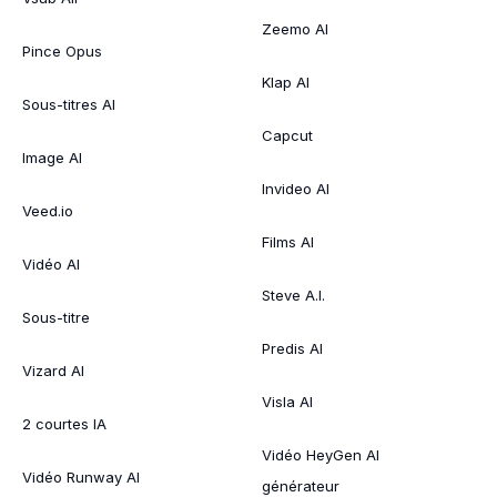
Zeemo AI
Pince Opus
Klap AI
Sous-titres AI
Capcut
Image AI
Invideo AI
Veed.io
Films AI
Vidéo AI
Steve A.I.
Sous-titre
Predis AI
Vizard AI
Visla AI
2 courtes IA
Vidéo HeyGen AI
Vidéo Runway AI
générateur