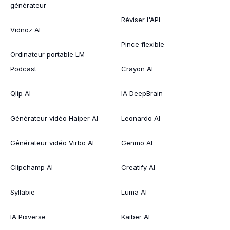
générateur
Réviser l'API
Vidnoz AI
Pince flexible
Ordinateur portable LM
Podcast
Crayon AI
Qlip AI
IA DeepBrain
Générateur vidéo Haiper AI
Leonardo AI
Générateur vidéo Virbo AI
Genmo AI
Clipchamp AI
Creatify AI
Syllabie
Luma AI
IA Pixverse
Kaiber AI