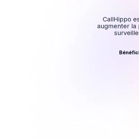
CallHippo es
augmenter la p
surveill
Bénéfici