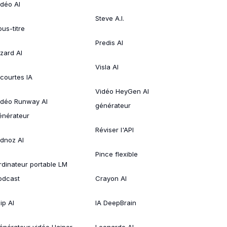
idéo AI
Steve A.I.
ous-titre
Predis AI
izard AI
Visla AI
 courtes IA
Vidéo HeyGen AI
idéo Runway AI
générateur
énérateur
Réviser l'API
idnoz AI
Pince flexible
rdinateur portable LM
odcast
Crayon AI
ip AI
IA DeepBrain
énérateur vidéo Haiper
Leonardo AI