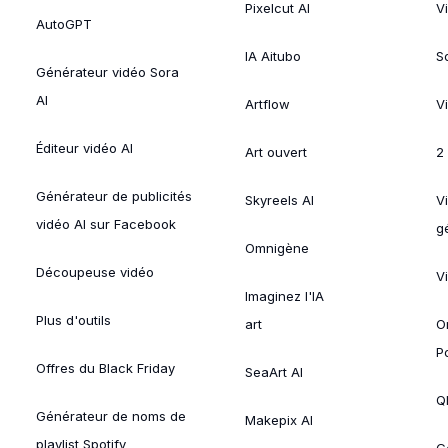
Pixelcut AI
V
AutoGPT
IA Aitubo
S
Générateur vidéo Sora
AI
Artflow
V
Éditeur vidéo AI
Art ouvert
2
Générateur de publicités
Skyreels AI
V
vidéo AI sur Facebook
g
Omnigène
Découpeuse vidéo
V
Imaginez l'IA
Plus d'outils
art
O
P
Offres du Black Friday
SeaArt AI
Ql
Générateur de noms de
Makepix AI
playlist Spotify
G