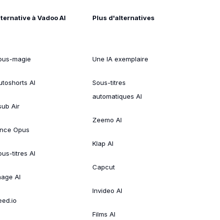
lternative à Vadoo AI
Plus d'alternatives
ous-magie
Une IA exemplaire
utoshorts AI
Sous-titres
automatiques AI
sub Air
Zeemo AI
ince Opus
Klap AI
us-titres AI
Capcut
mage AI
Invideo AI
eed.io
Films AI