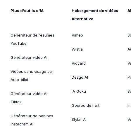
Plus d'outils d'IA
Hébergement de vidéos
A
Alternative
Générateur de résumés
Vimeo
S
YouTube
Wistia
A
Générateur vidéo AI
Vidyard
V
Vidéos sans visage sur
Dezgo AI
P
Auto-pilot
IA Goku
So
Générateur vidéo AI
Tiktok
Gourou de l'art
I
Générateur de bobines
Stylar AI
V
Instagram AI