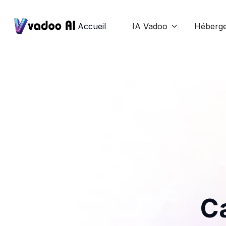
Accueil
IA Vadoo
Héberg

Ca