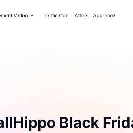
ement Vadoo
Tarification
Affilié
Apprenez

llHippo Black Fri