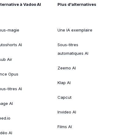
lternative à Vadoo AI
Plus d'alternatives
ous-magie
Une IA exemplaire
utoshorts AI
Sous-titres
automatiques AI
sub Air
Zeemo AI
ince Opus
Klap AI
us-titres AI
Capcut
mage AI
Invideo AI
eed.io
Films AI
idéo AI