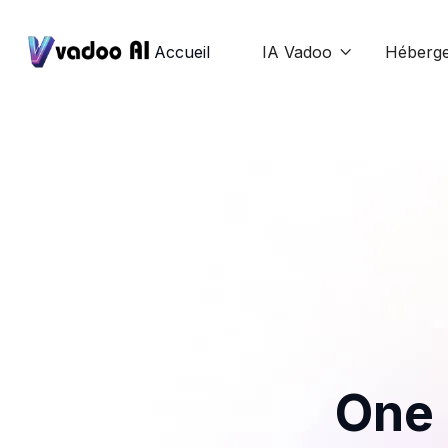
Accueil
IA Vadoo
Héberg

One 