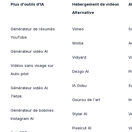
Plus d'outils d'IA
Hébergement de vidéos
A
Alternative
Générateur de résumés
Vimeo
S
YouTube
Wistia
A
Générateur vidéo AI
Vidyard
V
Vidéos sans visage sur
Dezgo AI
P
Auto-pilot
IA Goku
So
Générateur vidéo AI
Tiktok
Gourou de l'art
I
Générateur de bobines
Stylar AI
V
Instagram AI
Pixelcut AI
V