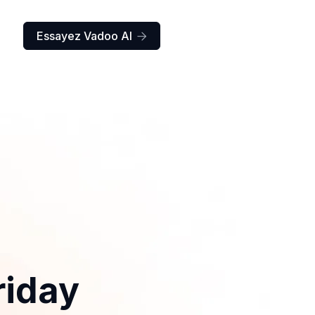
Essayez Vadoo AI

riday