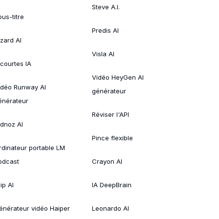
Steve A.I.
ous-titre
Predis AI
izard AI
Visla AI
 courtes IA
Vidéo HeyGen AI
idéo Runway AI
générateur
énérateur
Réviser l'API
idnoz AI
Pince flexible
rdinateur portable LM
odcast
Crayon AI
ip AI
IA DeepBrain
énérateur vidéo Haiper
Leonardo AI