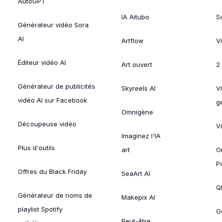
AutoGPT
IA Aitubo
S
Générateur vidéo Sora
AI
Artflow
V
Éditeur vidéo AI
Art ouvert
2
Générateur de publicités
Skyreels AI
V
vidéo AI sur Facebook
g
Omnigène
Découpeuse vidéo
V
Imaginez l'IA
Plus d'outils
art
O
P
Offres du Black Friday
SeaArt AI
Ql
Générateur de noms de
Makepix AI
playlist Spotify
G
Peut-être