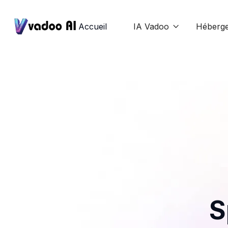
Accueil
IA Vadoo
Héberg

S