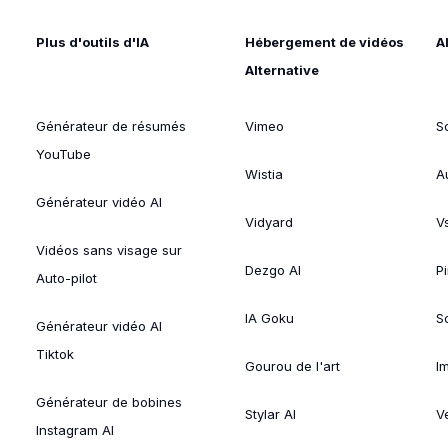
Plus d'outils d'IA
Hébergement de vidéos
A
Alternative
Générateur de résumés
Vimeo
S
YouTube
Wistia
A
Générateur vidéo AI
Vidyard
V
Vidéos sans visage sur
Dezgo AI
P
Auto-pilot
IA Goku
So
Générateur vidéo AI
Tiktok
Gourou de l'art
I
Générateur de bobines
Stylar AI
V
Instagram AI