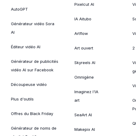
Pixelcut AI
V
AutoGPT
IA Aitubo
S
Générateur vidéo Sora
AI
Artflow
V
Éditeur vidéo AI
Art ouvert
2
Générateur de publicités
Skyreels AI
V
vidéo AI sur Facebook
g
Omnigène
Découpeuse vidéo
V
Imaginez l'IA
Plus d'outils
art
O
P
Offres du Black Friday
SeaArt AI
Ql
Générateur de noms de
Makepix AI