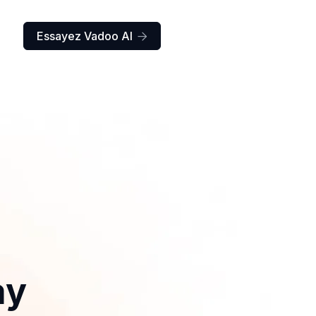
Essayez Vadoo AI

ay