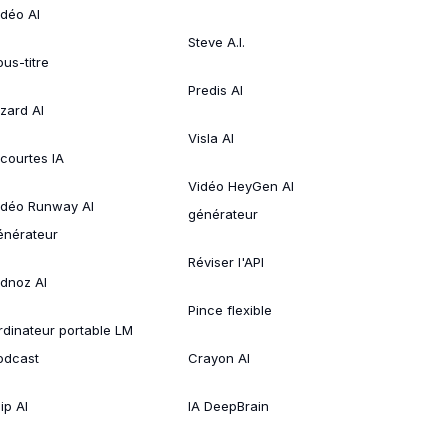
idéo AI
Steve A.I.
ous-titre
Predis AI
izard AI
Visla AI
 courtes IA
Vidéo HeyGen AI
idéo Runway AI
générateur
énérateur
Réviser l'API
idnoz AI
Pince flexible
rdinateur portable LM
odcast
Crayon AI
ip AI
IA DeepBrain