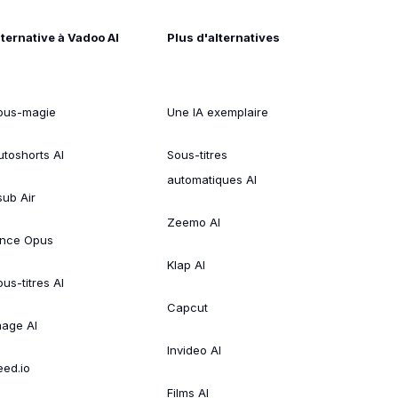
lternative à Vadoo AI
Plus d'alternatives
ous-magie
Une IA exemplaire
utoshorts AI
Sous-titres
automatiques AI
sub Air
Zeemo AI
ince Opus
Klap AI
us-titres AI
Capcut
mage AI
Invideo AI
eed.io
Films AI