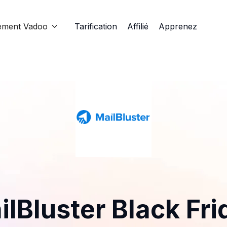
ement Vadoo
Tarification
Affilié
Apprenez

ilBluster Black Fri