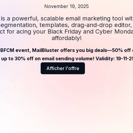
November 19, 2025
 is a powerful, scalable email marketing tool w
segmentation, templates, drag-and-drop editor, 
t for acing your Black Friday and Cyber Mond
affordably!
s BFCM event, MailBluster offers you big deals—50% off 
up to 30% off on email sending volume! Validity: 19-11-2
Afficher l'offre