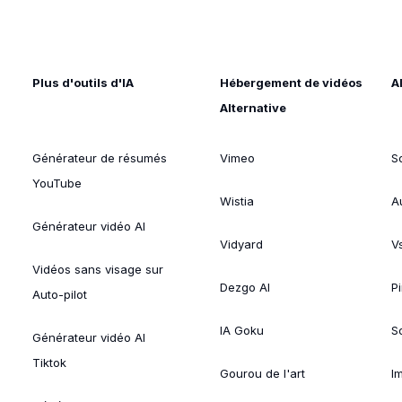
Plus d'outils d'IA
Hébergement de vidéos
A
Alternative
Générateur de résumés
Vimeo
S
YouTube
Wistia
A
Générateur vidéo AI
Vidyard
V
Vidéos sans visage sur
Dezgo AI
P
Auto-pilot
IA Goku
So
Générateur vidéo AI
Tiktok
Gourou de l'art
I