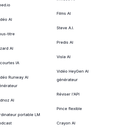
eed.io
Films AI
idéo AI
Steve A.I.
ous-titre
Predis AI
izard AI
Visla AI
 courtes IA
Vidéo HeyGen AI
idéo Runway AI
générateur
énérateur
Réviser l'API
idnoz AI
Pince flexible
rdinateur portable LM
odcast
Crayon AI