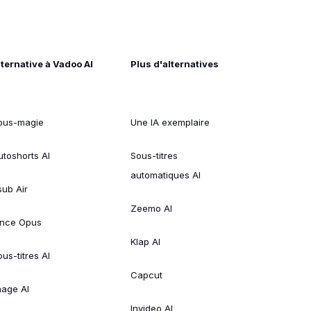
lternative à Vadoo AI
Plus d'alternatives
ous-magie
Une IA exemplaire
utoshorts AI
Sous-titres
automatiques AI
sub Air
Zeemo AI
ince Opus
Klap AI
us-titres AI
Capcut
mage AI
Invideo AI