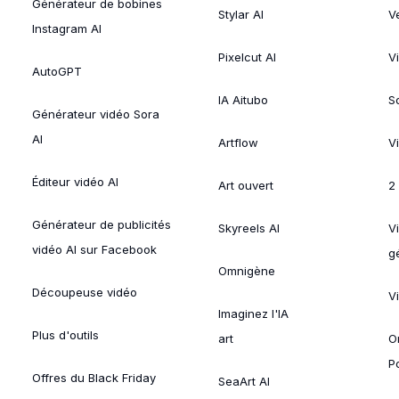
Générateur de bobines
Stylar AI
V
Instagram AI
Pixelcut AI
V
AutoGPT
IA Aitubo
S
Générateur vidéo Sora
AI
Artflow
V
Éditeur vidéo AI
Art ouvert
2
Générateur de publicités
Skyreels AI
V
vidéo AI sur Facebook
g
Omnigène
Découpeuse vidéo
V
Imaginez l'IA
Plus d'outils
art
O
P
Offres du Black Friday
SeaArt AI