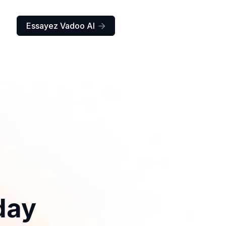
Essayez Vadoo AI

day