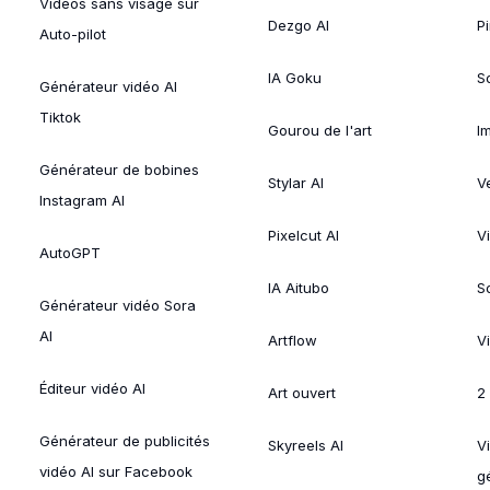
Vidéos sans visage sur
Dezgo AI
P
Auto-pilot
IA Goku
So
Générateur vidéo AI
Tiktok
Gourou de l'art
I
Générateur de bobines
Stylar AI
V
Instagram AI
Pixelcut AI
V
AutoGPT
IA Aitubo
S
Générateur vidéo Sora
AI
Artflow
V
Éditeur vidéo AI
Art ouvert
2
Générateur de publicités
Skyreels AI
V
vidéo AI sur Facebook
g