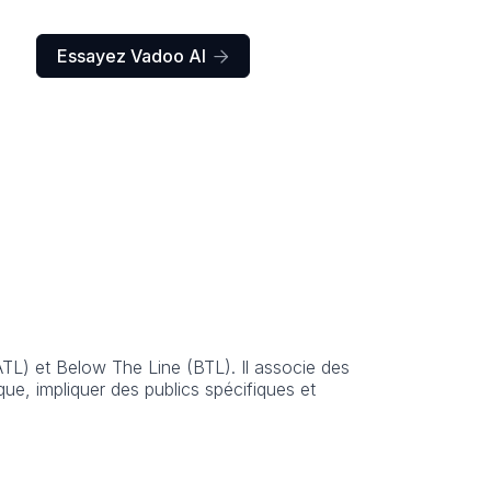
Essayez Vadoo AI

TL) et Below The Line (BTL). Il associe des
ue, impliquer des publics spécifiques et