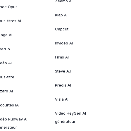
Zeemo AI
ince Opus
Klap AI
us-titres AI
Capcut
mage AI
Invideo AI
eed.io
Films AI
idéo AI
Steve A.I.
ous-titre
Predis AI
izard AI
Visla AI
 courtes IA
Vidéo HeyGen AI
idéo Runway AI
générateur
énérateur