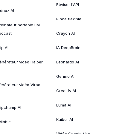
Réviser l'API
idnoz AI
Pince flexible
rdinateur portable LM
odcast
Crayon AI
ip AI
IA DeepBrain
énérateur vidéo Haiper
Leonardo AI
Genmo AI
énérateur vidéo Virbo
Creatify AI
Luma AI
lipchamp AI
Kaiber AI
llabie
Vidéo Google Veo