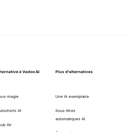
lternative à Vadoo AI
Plus d'alternatives
ous-magie
Une IA exemplaire
utoshorts AI
Sous-titres
automatiques AI
sub Air