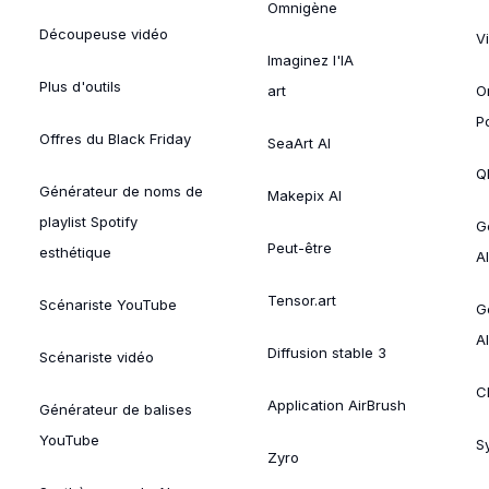
Omnigène
Découpeuse vidéo
V
Imaginez l'IA
Plus d'outils
art
O
P
Offres du Black Friday
SeaArt AI
Ql
Générateur de noms de
Makepix AI
playlist Spotify
G
Peut-être
esthétique
AI
Tensor.art
Scénariste YouTube
G
AI
Diffusion stable 3
Scénariste vidéo
C
Application AirBrush
Générateur de balises
YouTube
Sy
Zyro