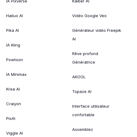
IA Pixverse
Kaiber AI
Hailuo AI
Vidéo Google Veo
Pika AI
Générateur vidéo Freepik
AI
IA Kling
Rêve profond
Powtoon
Génératrice
IA Minimax
AKOOL
Krea AI
Topaze AI
Craiyon
Interface utilisateur
confortable
PixAI
Assemblez
Viggle AI