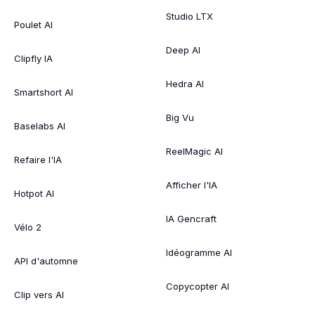
Studio LTX
Poulet AI
Deep AI
Clipfly IA
Hedra AI
Smartshort AI
Big Vu
Baselabs AI
ReelMagic AI
Refaire l'IA
Afficher l'IA
Hotpot AI
IA Gencraft
Vélo 2
Idéogramme AI
API d'automne
Copycopter AI
Clip vers AI