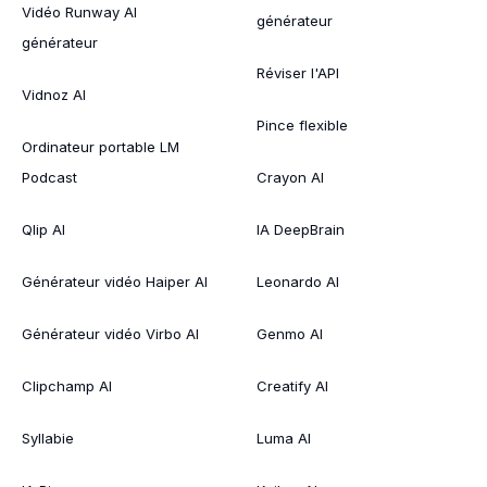
Vidéo Runway AI
générateur
générateur
Réviser l'API
Vidnoz AI
Pince flexible
Ordinateur portable LM
Podcast
Crayon AI
Qlip AI
IA DeepBrain
Générateur vidéo Haiper AI
Leonardo AI
Générateur vidéo Virbo AI
Genmo AI
Clipchamp AI
Creatify AI
Syllabie
Luma AI