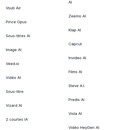
AI
Vsub Air
Zeemo AI
Pince Opus
Klap AI
Sous-titres AI
Capcut
Image AI
Invideo AI
Veed.io
Films AI
Vidéo AI
Steve A.I.
Sous-titre
Predis AI
Vizard AI
Visla AI
2 courtes IA
Vidéo HeyGen AI