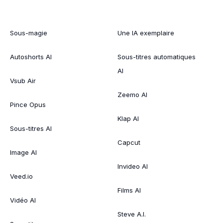
Sous-magie
Une IA exemplaire
Autoshorts AI
Sous-titres automatiques
AI
Vsub Air
Zeemo AI
Pince Opus
Klap AI
Sous-titres AI
Capcut
Image AI
Invideo AI
Veed.io
Films AI
Vidéo AI
Steve A.I.