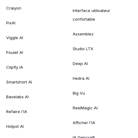
Craiyon
Interface utilisateur
confortable
PixAI
Assemblez
Viggle AI
Studio LTX
Poulet AI
Deep AI
Clipfly IA
Hedra AI
Smartshort AI
Big Vu
Baselabs AI
ReelMagic AI
Refaire l'IA
Afficher l'IA
Hotpot AI
IA Gencraft