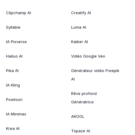
Clipchamp AI
Creatify AI
Syllabie
Luma AI
IA Pixverse
Kaiber AI
Hailuo AI
Vidéo Google Veo
Pika AI
Générateur vidéo Freepik
AI
IA Kling
Rêve profond
Powtoon
Génératrice
IA Minimax
AKOOL
Krea AI
Topaze AI