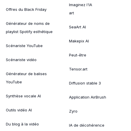
Imaginez l'IA
Offres du Black Friday
art
Générateur de noms de
SeaArt AI
playlist Spotify esthétique
Makepix AI
Scénariste YouTube
Peut-être
Scénariste vidéo
Tensor.art
Générateur de balises
YouTube
Diffusion stable 3
Synthèse vocale AI
Application AirBrush
Outils vidéo AI
Zyro
Du blog à la vidéo
IA de décohérence