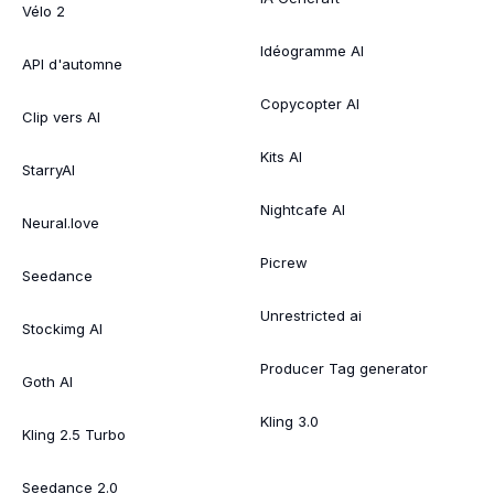
Vélo 2
Idéogramme AI
API d'automne
Copycopter AI
Clip vers AI
Kits AI
StarryAI
Nightcafe AI
Neural.love
Picrew
Seedance
Unrestricted ai
Stockimg AI
Producer Tag generator
Goth AI
Kling 3.0
Kling 2.5 Turbo
Seedance 2.0