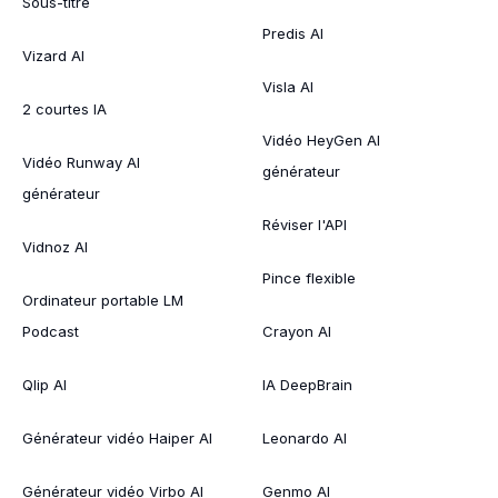
Sous-titre
Predis AI
Vizard AI
Visla AI
2 courtes IA
Vidéo HeyGen AI
Vidéo Runway AI
générateur
générateur
Réviser l'API
Vidnoz AI
Pince flexible
Ordinateur portable LM
Podcast
Crayon AI
Qlip AI
IA DeepBrain
Générateur vidéo Haiper AI
Leonardo AI
Générateur vidéo Virbo AI
Genmo AI