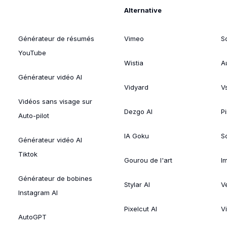
Alternative
Générateur de résumés
Vimeo
S
YouTube
Wistia
A
Générateur vidéo AI
Vidyard
V
Vidéos sans visage sur
Dezgo AI
P
Auto-pilot
IA Goku
So
Générateur vidéo AI
Tiktok
Gourou de l'art
I
Générateur de bobines
Stylar AI
V
Instagram AI
Pixelcut AI
V
AutoGPT