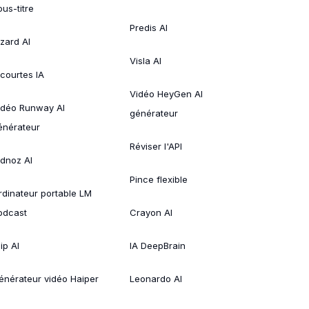
ous-titre
Predis AI
izard AI
Visla AI
 courtes IA
Vidéo HeyGen AI
idéo Runway AI
générateur
énérateur
Réviser l'API
idnoz AI
Pince flexible
rdinateur portable LM
odcast
Crayon AI
ip AI
IA DeepBrain
énérateur vidéo Haiper
Leonardo AI