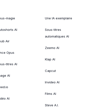
ous-magie
Une IA exemplaire
utoshorts AI
Sous-titres
automatiques AI
sub Air
Zeemo AI
ince Opus
Klap AI
us-titres AI
Capcut
mage AI
Invideo AI
eed.io
Films AI
idéo AI
Steve A.I.