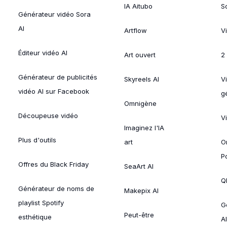
IA Aitubo
S
Générateur vidéo Sora
AI
Artflow
V
Éditeur vidéo AI
Art ouvert
2
Générateur de publicités
Skyreels AI
V
vidéo AI sur Facebook
g
Omnigène
Découpeuse vidéo
V
Imaginez l'IA
Plus d'outils
art
O
P
Offres du Black Friday
SeaArt AI
Ql
Générateur de noms de
Makepix AI
playlist Spotify
G
Peut-être
esthétique
AI