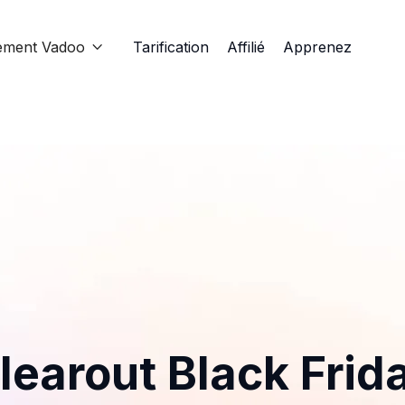
ement Vadoo
Tarification
Affilié
Apprenez

learout Black Frid