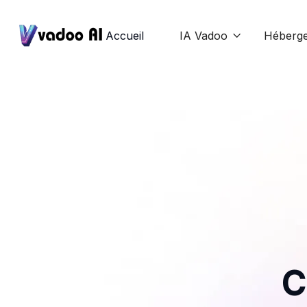
Accueil
IA Vadoo
Héberg

C