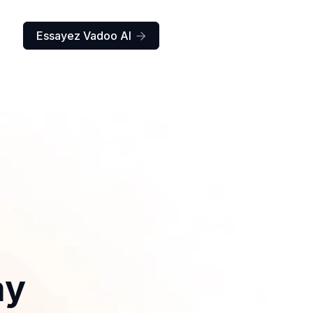
Essayez Vadoo AI

ay