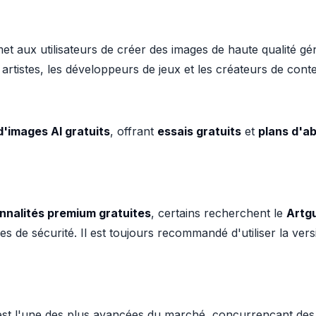
t aux utilisateurs de créer des images de haute qualité gén
es artistes, les développeurs de jeux et les créateurs de cont
d'images AI gratuits
, offrant
essais gratuits
et
plans d'a
nnalités premium gratuites
, certains recherchent le
Artg
 de sécurité. Il est toujours recommandé d'utiliser la versio
est l'une des plus avancées du marché, concurrençant des 