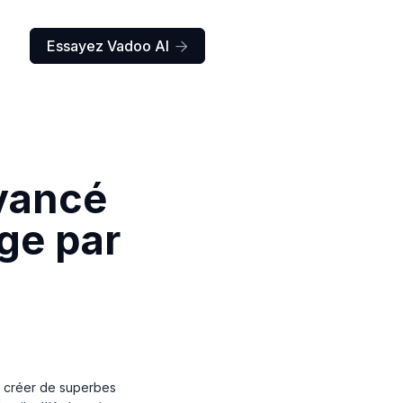
Essayez Vadoo AI

avancé
ge par
de créer de superbes