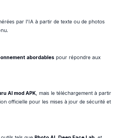
érées par l'IA à partir de texte ou de photos
enu.
bonnement abordables
pour répondre aux
uru AI mod APK
, mais le téléchargement à partir
n officielle pour les mises à jour de sécurité et
outils tels que
Photo AI
,
Deep Face Lab
, et