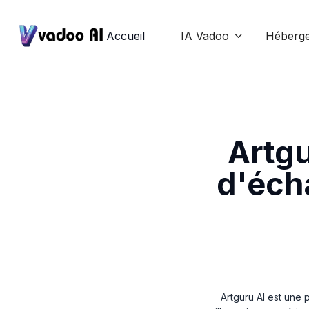
Accueil
IA Vadoo
Héberg

Artgu
d'éch
Artguru AI est une 