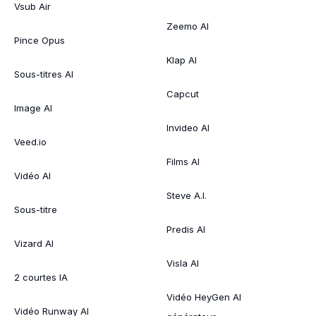
Vsub Air
Zeemo AI
Pince Opus
Klap AI
Sous-titres AI
Capcut
Image AI
Invideo AI
Veed.io
Films AI
Vidéo AI
Steve A.I.
Sous-titre
Predis AI
Vizard AI
Visla AI
2 courtes IA
Vidéo HeyGen AI
Vidéo Runway AI