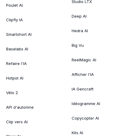
Studio LTX
Poulet AI
Deep AI
Clipfly IA
Hedra AI
Smartshort AI
Big Vu
Baselabs AI
ReelMagic AI
Refaire l'IA
Afficher l'IA
Hotpot AI
IA Gencraft
Vélo 2
Idéogramme AI
API d'automne
Copycopter AI
Clip vers AI
Kits AI