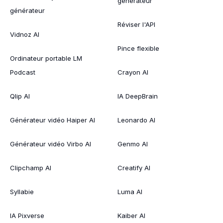
générateur
générateur
Réviser l'API
Vidnoz AI
Pince flexible
Ordinateur portable LM
Podcast
Crayon AI
Qlip AI
IA DeepBrain
Générateur vidéo Haiper AI
Leonardo AI
Générateur vidéo Virbo AI
Genmo AI
Clipchamp AI
Creatify AI
Syllabie
Luma AI
IA Pixverse
Kaiber AI