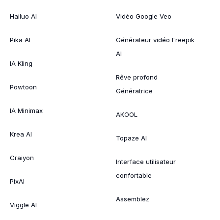
Hailuo AI
Vidéo Google Veo
Pika AI
Générateur vidéo Freepik
AI
IA Kling
Rêve profond
Powtoon
Génératrice
IA Minimax
AKOOL
Krea AI
Topaze AI
Craiyon
Interface utilisateur
confortable
PixAI
Assemblez
Viggle AI