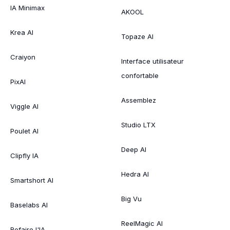
IA Minimax
AKOOL
Krea AI
Topaze AI
Craiyon
Interface utilisateur
confortable
PixAI
Assemblez
Viggle AI
Studio LTX
Poulet AI
Deep AI
Clipfly IA
Hedra AI
Smartshort AI
Big Vu
Baselabs AI
ReelMagic AI
Refaire l'IA