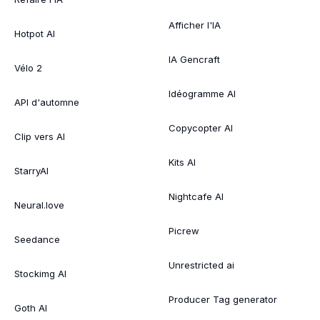
Afficher l'IA
Hotpot AI
IA Gencraft
Vélo 2
Idéogramme AI
API d'automne
Copycopter AI
Clip vers AI
Kits AI
StarryAI
Nightcafe AI
Neural.love
Picrew
Seedance
Unrestricted ai
Stockimg AI
Producer Tag generator
Goth AI