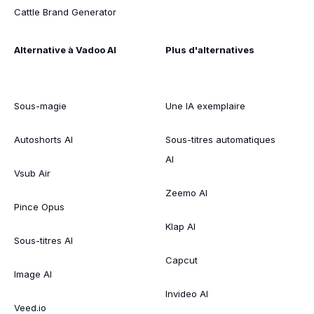
Cattle Brand Generator
Alternative à Vadoo AI
Plus d'alternatives
Sous-magie
Une IA exemplaire
Autoshorts AI
Sous-titres automatiques
AI
Vsub Air
Zeemo AI
Pince Opus
Klap AI
Sous-titres AI
Capcut
Image AI
Invideo AI
Veed.io