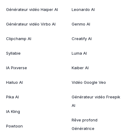
Générateur vidéo Haiper AI
Leonardo AI
Générateur vidéo Virbo AI
Genmo AI
Clipchamp AI
Creatify AI
Syllabie
Luma AI
IA Pixverse
Kaiber AI
Hailuo AI
Vidéo Google Veo
Pika AI
Générateur vidéo Freepik
AI
IA Kling
Rêve profond
Powtoon
Génératrice