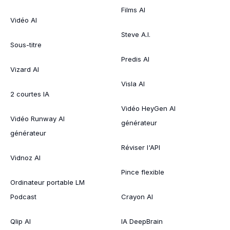
Films AI
Vidéo AI
Steve A.I.
Sous-titre
Predis AI
Vizard AI
Visla AI
2 courtes IA
Vidéo HeyGen AI
Vidéo Runway AI
générateur
générateur
Réviser l'API
Vidnoz AI
Pince flexible
Ordinateur portable LM
Podcast
Crayon AI
Qlip AI
IA DeepBrain