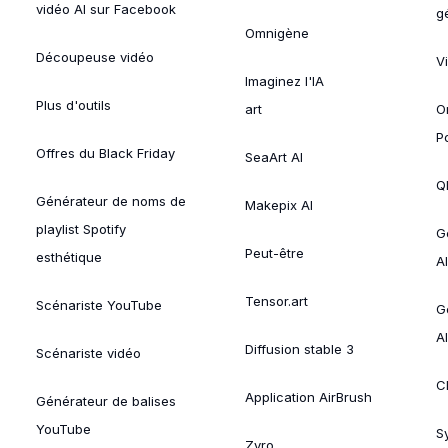
vidéo AI sur Facebook
g
Omnigène
Découpeuse vidéo
V
Imaginez l'IA
Plus d'outils
art
O
P
Offres du Black Friday
SeaArt AI
Ql
Générateur de noms de
Makepix AI
playlist Spotify
G
Peut-être
esthétique
AI
Tensor.art
Scénariste YouTube
G
AI
Diffusion stable 3
Scénariste vidéo
C
Application AirBrush
Générateur de balises
YouTube
Sy
Zyro