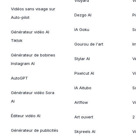
Vidyard
V
Vidéos sans visage sur
Dezgo AI
P
Auto-pilot
IA Goku
So
Générateur vidéo AI
Tiktok
Gourou de l'art
I
Générateur de bobines
Stylar AI
V
Instagram AI
Pixelcut AI
V
AutoGPT
IA Aitubo
S
Générateur vidéo Sora
AI
Artflow
V
Éditeur vidéo AI
Art ouvert
2
Générateur de publicités
Skyreels AI
V