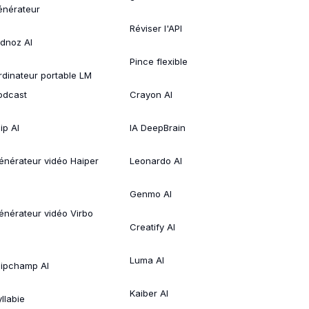
énérateur
Réviser l'API
idnoz AI
Pince flexible
rdinateur portable LM
odcast
Crayon AI
ip AI
IA DeepBrain
énérateur vidéo Haiper
Leonardo AI
Genmo AI
énérateur vidéo Virbo
Creatify AI
Luma AI
lipchamp AI
Kaiber AI
llabie