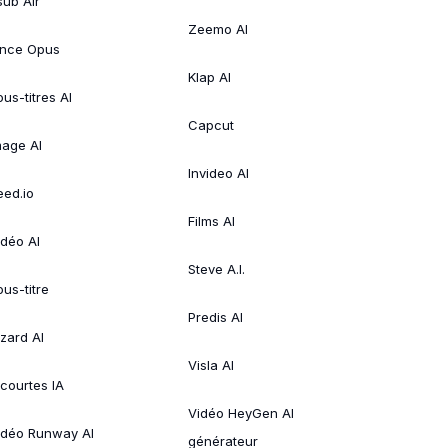
sub Air
Zeemo AI
ince Opus
Klap AI
us-titres AI
Capcut
mage AI
Invideo AI
eed.io
Films AI
idéo AI
Steve A.I.
ous-titre
Predis AI
izard AI
Visla AI
 courtes IA
Vidéo HeyGen AI
idéo Runway AI
générateur