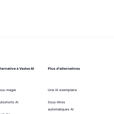
lternative à Vadoo AI
Plus d'alternatives
ous-magie
Une IA exemplaire
utoshorts AI
Sous-titres
automatiques AI