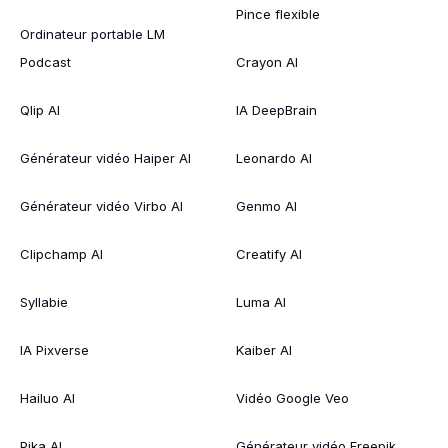
Pince flexible
Ordinateur portable LM
Podcast
Crayon AI
Qlip AI
IA DeepBrain
Générateur vidéo Haiper AI
Leonardo AI
Générateur vidéo Virbo AI
Genmo AI
Clipchamp AI
Creatify AI
Syllabie
Luma AI
IA Pixverse
Kaiber AI
Hailuo AI
Vidéo Google Veo
Pika AI
Générateur vidéo Freepik