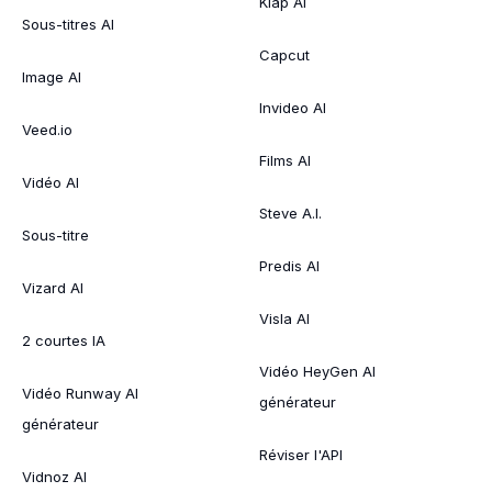
Klap AI
Sous-titres AI
Capcut
Image AI
Invideo AI
Veed.io
Films AI
Vidéo AI
Steve A.I.
Sous-titre
Predis AI
Vizard AI
Visla AI
2 courtes IA
Vidéo HeyGen AI
Vidéo Runway AI
générateur
générateur
Réviser l'API
Vidnoz AI