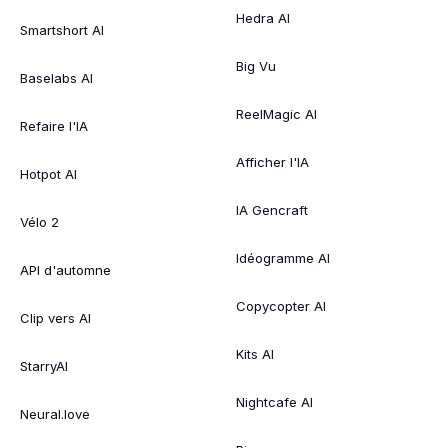
Hedra AI
Smartshort AI
Big Vu
Baselabs AI
ReelMagic AI
Refaire l'IA
Afficher l'IA
Hotpot AI
IA Gencraft
Vélo 2
Idéogramme AI
API d'automne
Copycopter AI
Clip vers AI
Kits AI
StarryAI
Nightcafe AI
Neural.love