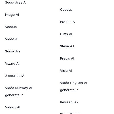
Sous-titres AI
Capcut
Image AI
Invideo AI
Veed.io
Films AI
Vidéo AI
Steve A.I.
Sous-titre
Predis AI
Vizard AI
Visla AI
2 courtes IA
Vidéo HeyGen AI
Vidéo Runway AI
générateur
générateur
Réviser l'API
Vidnoz AI