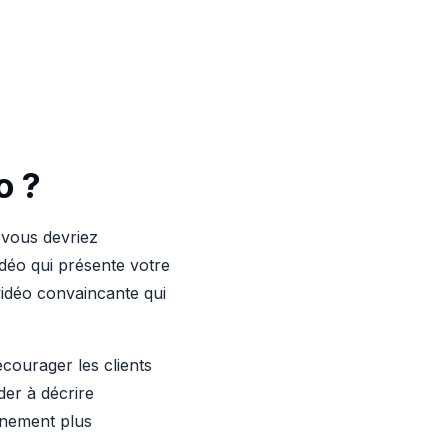
o ?
 vous devriez
vidéo qui présente votre
vidéo convaincante qui
courager les clients
der à décrire
nnement plus