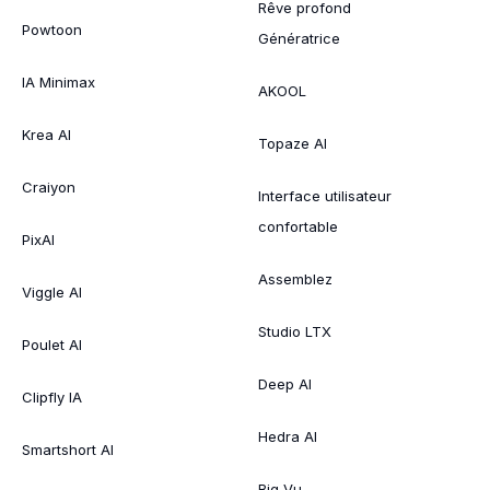
Rêve profond
Powtoon
Génératrice
IA Minimax
AKOOL
Krea AI
Topaze AI
Craiyon
Interface utilisateur
confortable
PixAI
Assemblez
Viggle AI
Studio LTX
Poulet AI
Deep AI
Clipfly IA
Hedra AI
Smartshort AI
Big Vu