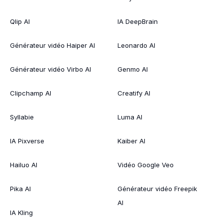
Qlip AI
IA DeepBrain
Générateur vidéo Haiper AI
Leonardo AI
Générateur vidéo Virbo AI
Genmo AI
Clipchamp AI
Creatify AI
Syllabie
Luma AI
IA Pixverse
Kaiber AI
Hailuo AI
Vidéo Google Veo
Pika AI
Générateur vidéo Freepik
AI
IA Kling