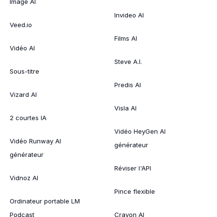
Image AI
Invideo AI
Veed.io
Films AI
Vidéo AI
Steve A.I.
Sous-titre
Predis AI
Vizard AI
Visla AI
2 courtes IA
Vidéo HeyGen AI
Vidéo Runway AI
générateur
générateur
Réviser l'API
Vidnoz AI
Pince flexible
Ordinateur portable LM
Podcast
Crayon AI