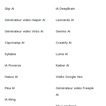
Qlip AI
IA DeepBrain
Générateur vidéo Haiper AI
Leonardo AI
Générateur vidéo Virbo AI
Genmo AI
Clipchamp AI
Creatify AI
Syllabie
Luma AI
IA Pixverse
Kaiber AI
Hailuo AI
Vidéo Google Veo
Pika AI
Générateur vidéo Freepik
AI
IA Kling