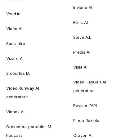
Invideo AI
Veed.io
Films AI
Vidéo AI
Steve A.I.
Sous-titre
Predis AI
Vizard AI
Visla AI
2 courtes IA
Vidéo HeyGen AI
Vidéo Runway AI
générateur
générateur
Réviser l'API
Vidnoz AI
Pince flexible
Ordinateur portable LM
Podcast
Crayon AI