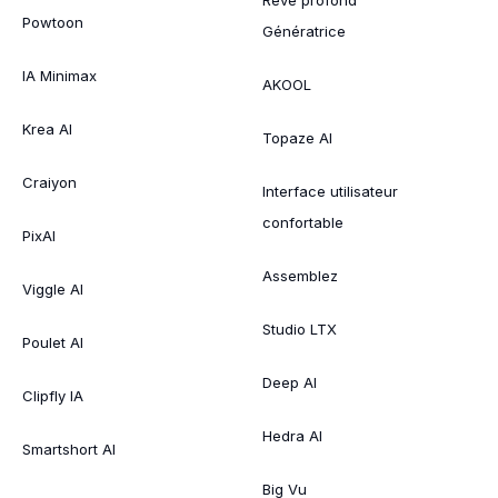
Rêve profond
Powtoon
Génératrice
IA Minimax
AKOOL
Krea AI
Topaze AI
Craiyon
Interface utilisateur
confortable
PixAI
Assemblez
Viggle AI
Studio LTX
Poulet AI
Deep AI
Clipfly IA
Hedra AI
Smartshort AI
Big Vu