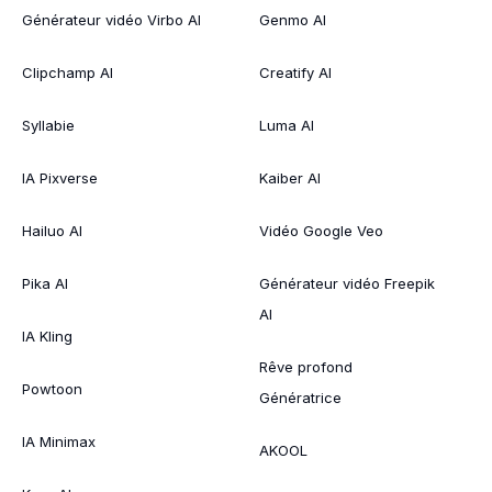
Générateur vidéo Virbo AI
Genmo AI
Clipchamp AI
Creatify AI
Syllabie
Luma AI
IA Pixverse
Kaiber AI
Hailuo AI
Vidéo Google Veo
Pika AI
Générateur vidéo Freepik
AI
IA Kling
Rêve profond
Powtoon
Génératrice
IA Minimax
AKOOL