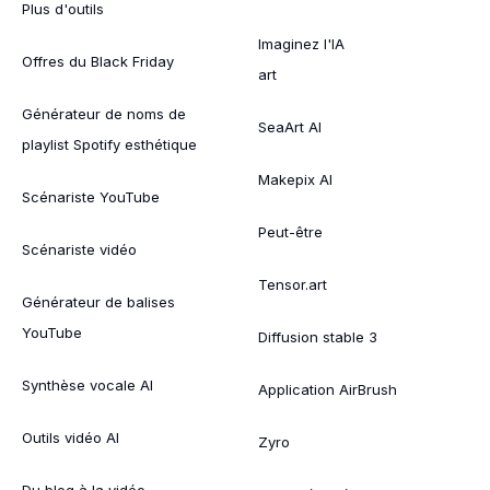
Plus d'outils
Imaginez l'IA
Offres du Black Friday
art
Générateur de noms de
SeaArt AI
playlist Spotify esthétique
Makepix AI
Scénariste YouTube
Peut-être
Scénariste vidéo
Tensor.art
Générateur de balises
YouTube
Diffusion stable 3
Synthèse vocale AI
Application AirBrush
Outils vidéo AI
Zyro
Du blog à la vidéo