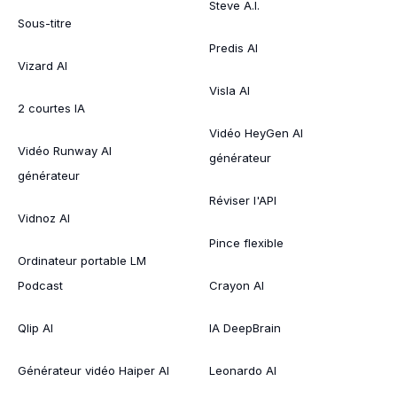
Steve A.I.
Sous-titre
Predis AI
Vizard AI
Visla AI
2 courtes IA
Vidéo HeyGen AI
Vidéo Runway AI
générateur
générateur
Réviser l'API
Vidnoz AI
Pince flexible
Ordinateur portable LM
Podcast
Crayon AI
Qlip AI
IA DeepBrain
Générateur vidéo Haiper AI
Leonardo AI