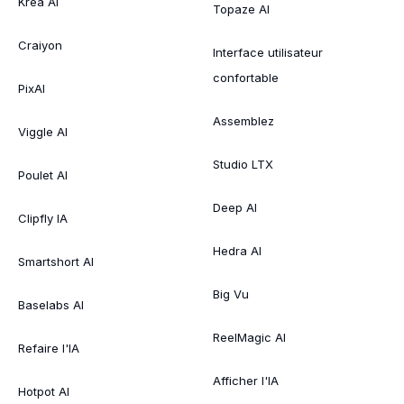
Krea AI
Topaze AI
Craiyon
Interface utilisateur
confortable
PixAI
Assemblez
Viggle AI
Studio LTX
Poulet AI
Deep AI
Clipfly IA
Hedra AI
Smartshort AI
Big Vu
Baselabs AI
ReelMagic AI
Refaire l'IA
Afficher l'IA
Hotpot AI