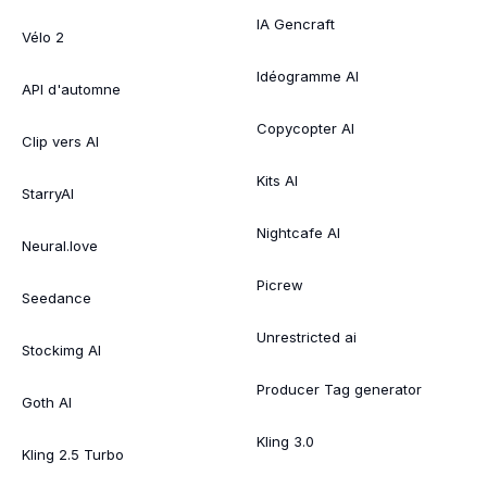
IA Gencraft
Vélo 2
Idéogramme AI
API d'automne
Copycopter AI
Clip vers AI
Kits AI
StarryAI
Nightcafe AI
Neural.love
Picrew
Seedance
Unrestricted ai
Stockimg AI
Producer Tag generator
Goth AI
Kling 3.0
Kling 2.5 Turbo