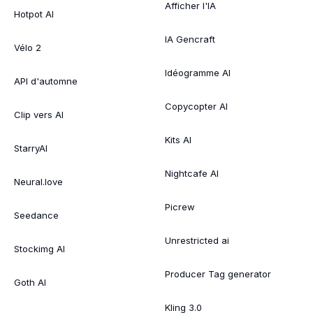
Afficher l'IA
Hotpot AI
IA Gencraft
Vélo 2
Idéogramme AI
API d'automne
Copycopter AI
Clip vers AI
Kits AI
StarryAI
Nightcafe AI
Neural.love
Picrew
Seedance
Unrestricted ai
Stockimg AI
Producer Tag generator
Goth AI
Kling 3.0