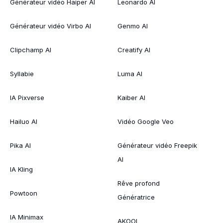
Générateur vidéo Haiper AI
Leonardo AI
Générateur vidéo Virbo AI
Genmo AI
Clipchamp AI
Creatify AI
Syllabie
Luma AI
IA Pixverse
Kaiber AI
Hailuo AI
Vidéo Google Veo
Pika AI
Générateur vidéo Freepik
AI
IA Kling
Rêve profond
Powtoon
Génératrice
IA Minimax
AKOOL