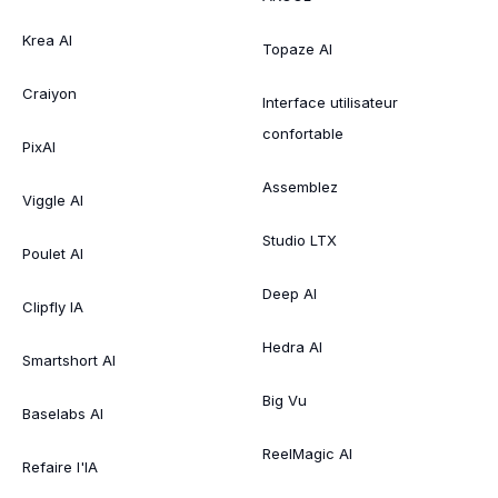
Krea AI
Topaze AI
Craiyon
Interface utilisateur
confortable
PixAI
Assemblez
Viggle AI
Studio LTX
Poulet AI
Deep AI
Clipfly IA
Hedra AI
Smartshort AI
Big Vu
Baselabs AI
ReelMagic AI
Refaire l'IA