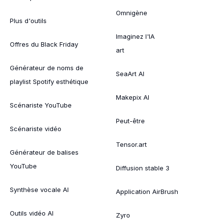
Omnigène
Plus d'outils
Imaginez l'IA
Offres du Black Friday
art
Générateur de noms de
SeaArt AI
playlist Spotify esthétique
Makepix AI
Scénariste YouTube
Peut-être
Scénariste vidéo
Tensor.art
Générateur de balises
YouTube
Diffusion stable 3
Synthèse vocale AI
Application AirBrush
Outils vidéo AI
Zyro