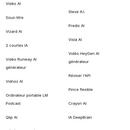
Vidéo AI
Steve A.I.
Sous-titre
Predis AI
Vizard AI
Visla AI
2 courtes IA
Vidéo HeyGen AI
Vidéo Runway AI
générateur
générateur
Réviser l'API
Vidnoz AI
Pince flexible
Ordinateur portable LM
Podcast
Crayon AI
Qlip AI
IA DeepBrain