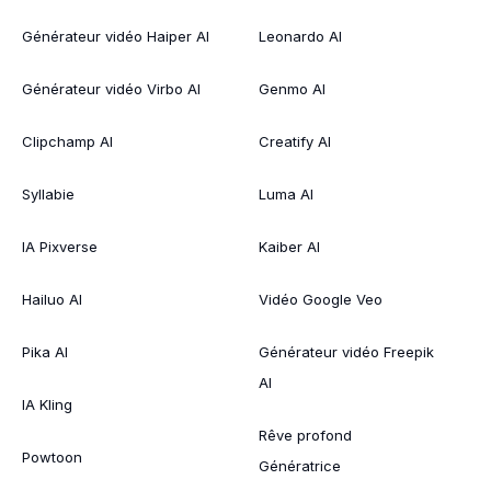
Générateur vidéo Haiper AI
Leonardo AI
Générateur vidéo Virbo AI
Genmo AI
Clipchamp AI
Creatify AI
Syllabie
Luma AI
IA Pixverse
Kaiber AI
Hailuo AI
Vidéo Google Veo
Pika AI
Générateur vidéo Freepik
AI
IA Kling
Rêve profond
Powtoon
Génératrice