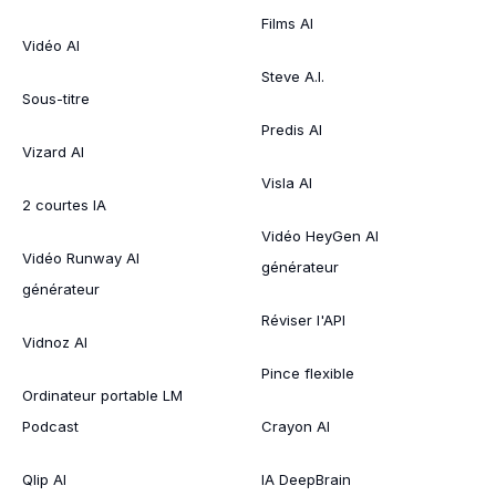
Films AI
Vidéo AI
Steve A.I.
Sous-titre
Predis AI
Vizard AI
Visla AI
2 courtes IA
Vidéo HeyGen AI
Vidéo Runway AI
générateur
générateur
Réviser l'API
Vidnoz AI
Pince flexible
Ordinateur portable LM
Podcast
Crayon AI
Qlip AI
IA DeepBrain