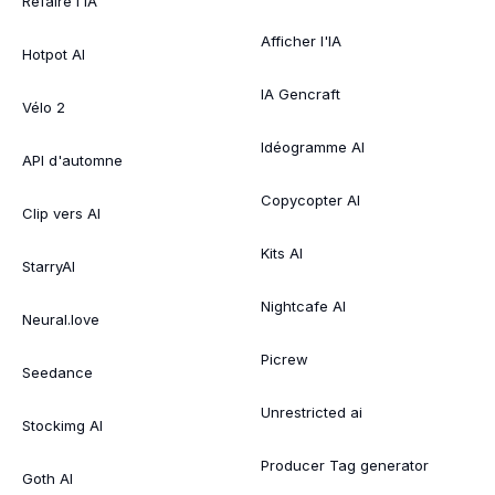
Refaire l'IA
Afficher l'IA
Hotpot AI
IA Gencraft
Vélo 2
Idéogramme AI
API d'automne
Copycopter AI
Clip vers AI
Kits AI
StarryAI
Nightcafe AI
Neural.love
Picrew
Seedance
Unrestricted ai
Stockimg AI
Producer Tag generator
Goth AI