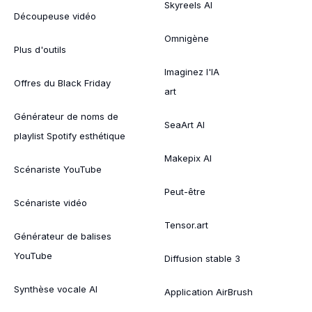
Skyreels AI
Découpeuse vidéo
Omnigène
Plus d'outils
Imaginez l'IA
Offres du Black Friday
art
Générateur de noms de
SeaArt AI
playlist Spotify esthétique
Makepix AI
Scénariste YouTube
Peut-être
Scénariste vidéo
Tensor.art
Générateur de balises
YouTube
Diffusion stable 3
Synthèse vocale AI
Application AirBrush