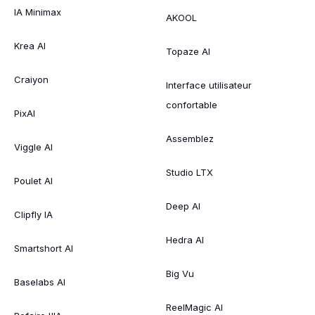
IA Minimax
AKOOL
Krea AI
Topaze AI
Craiyon
Interface utilisateur
confortable
PixAI
Assemblez
Viggle AI
Studio LTX
Poulet AI
Deep AI
Clipfly IA
Hedra AI
Smartshort AI
Big Vu
Baselabs AI
ReelMagic AI