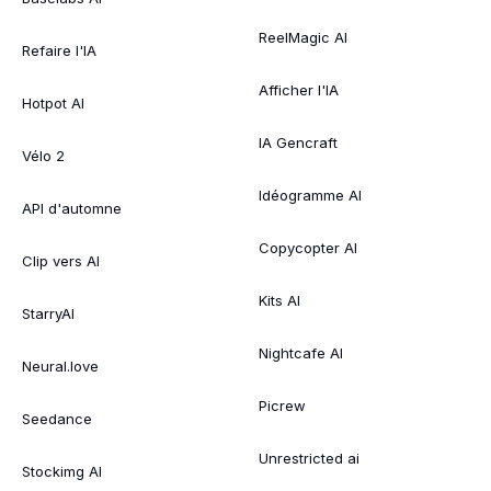
ReelMagic AI
Refaire l'IA
Afficher l'IA
Hotpot AI
IA Gencraft
Vélo 2
Idéogramme AI
API d'automne
Copycopter AI
Clip vers AI
Kits AI
StarryAI
Nightcafe AI
Neural.love
Picrew
Seedance
Unrestricted ai
Stockimg AI