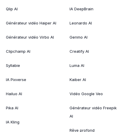
Qlip AI
IA DeepBrain
Générateur vidéo Haiper AI
Leonardo AI
Générateur vidéo Virbo AI
Genmo AI
Clipchamp AI
Creatify AI
Syllabie
Luma AI
IA Pixverse
Kaiber AI
Hailuo AI
Vidéo Google Veo
Pika AI
Générateur vidéo Freepik
AI
IA Kling
Rêve profond