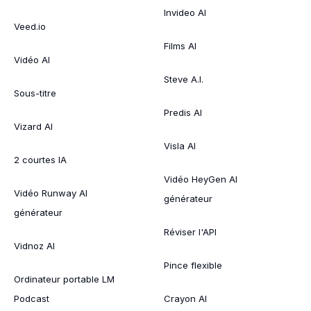
Invideo AI
Veed.io
Films AI
Vidéo AI
Steve A.I.
Sous-titre
Predis AI
Vizard AI
Visla AI
2 courtes IA
Vidéo HeyGen AI
Vidéo Runway AI
générateur
générateur
Réviser l'API
Vidnoz AI
Pince flexible
Ordinateur portable LM
Podcast
Crayon AI