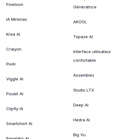
Powtoon
Génératrice
IA Minimax
AKOOL
Krea AI
Topaze AI
Craiyon
Interface utilisateur
confortable
PixAI
Assemblez
Viggle AI
Studio LTX
Poulet AI
Deep AI
Clipfly IA
Hedra AI
Smartshort AI
Big Vu
Baselabs AI