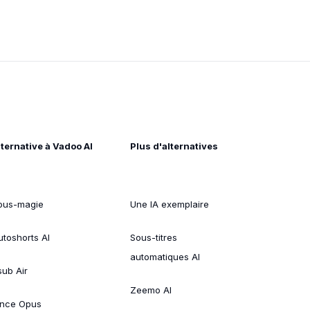
lternative à Vadoo AI
Plus d'alternatives
ous-magie
Une IA exemplaire
utoshorts AI
Sous-titres
automatiques AI
sub Air
Zeemo AI
ince Opus