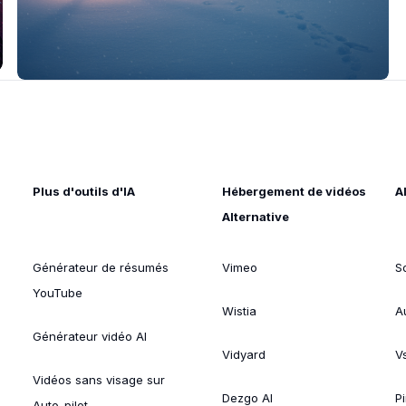
Plus d'outils d'IA
Hébergement de vidéos
A
Alternative
Générateur de résumés
Vimeo
S
YouTube
Wistia
A
Générateur vidéo AI
Vidyard
V
Vidéos sans visage sur
Dezgo AI
P
Auto-pilot