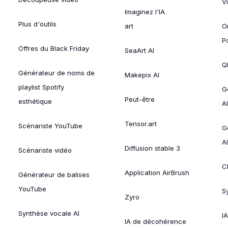
V
Imaginez l'IA
Plus d'outils
art
O
P
Offres du Black Friday
SeaArt AI
Ql
Générateur de noms de
Makepix AI
playlist Spotify
G
Peut-être
esthétique
AI
Tensor.art
Scénariste YouTube
G
AI
Diffusion stable 3
Scénariste vidéo
C
Application AirBrush
Générateur de balises
YouTube
Sy
Zyro
Synthèse vocale AI
I
IA de décohérence