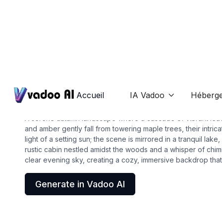
Wallpapers
fall wallpaper
Accueil
IA Vadoo
Héberg

A serene autumn landscape where a cascade of vibrant leav
and amber gently fall from towering maple trees, their intric
light of a setting sun; the scene is mirrored in a tranquil lake,
rustic cabin nestled amidst the woods and a whisper of chimn
clear evening sky, creating a cozy, immersive backdrop that 
Generate in Vadoo AI