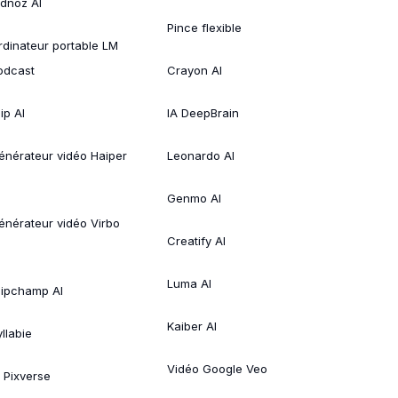
idnoz AI
Pince flexible
rdinateur portable LM
odcast
Crayon AI
ip AI
IA DeepBrain
énérateur vidéo Haiper
Leonardo AI
Genmo AI
énérateur vidéo Virbo
Creatify AI
Luma AI
lipchamp AI
Kaiber AI
llabie
Vidéo Google Veo
A Pixverse