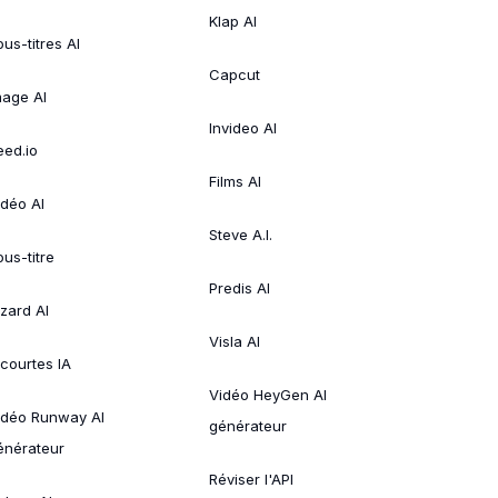
Klap AI
us-titres AI
Capcut
mage AI
Invideo AI
eed.io
Films AI
idéo AI
Steve A.I.
ous-titre
Predis AI
izard AI
Visla AI
 courtes IA
Vidéo HeyGen AI
idéo Runway AI
générateur
énérateur
Réviser l'API