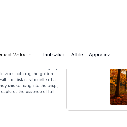
ement Vadoo
Tarification
Affilié
Apprenez

es in shades of crimson, gold,
ate veins catching the golden
 with the distant silhouette of a
ey smoke rising into the crisp,
captures the essence of fall.