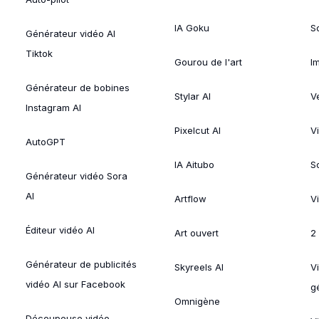
IA Goku
So
Générateur vidéo AI
Tiktok
Gourou de l'art
I
Générateur de bobines
Stylar AI
V
Instagram AI
Pixelcut AI
V
AutoGPT
IA Aitubo
S
Générateur vidéo Sora
AI
Artflow
V
Éditeur vidéo AI
Art ouvert
2
Générateur de publicités
Skyreels AI
V
vidéo AI sur Facebook
g
Omnigène
Découpeuse vidéo