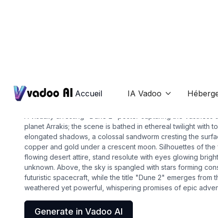
Posters
dune 2 poster
Accueil
IA Vadoo
Héberg

A visually arresting "Dune 2" poster capturing the vastness 
planet Arrakis; the scene is bathed in ethereal twilight with
elongated shadows, a colossal sandworm cresting the surface
copper and gold under a crescent moon. Silhouettes of the f
flowing desert attire, stand resolute with eyes glowing brigh
unknown. Above, the sky is spangled with stars forming const
futuristic spacecraft, while the title "Dune 2" emerges from t
weathered yet powerful, whispering promises of epic advent
Generate in Vadoo AI