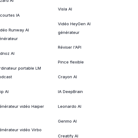
izard AI
Visla AI
 courtes IA
Vidéo HeyGen AI
idéo Runway AI
générateur
énérateur
Réviser l'API
idnoz AI
Pince flexible
rdinateur portable LM
odcast
Crayon AI
ip AI
IA DeepBrain
énérateur vidéo Haiper
Leonardo AI
Genmo AI
énérateur vidéo Virbo
Creatify AI