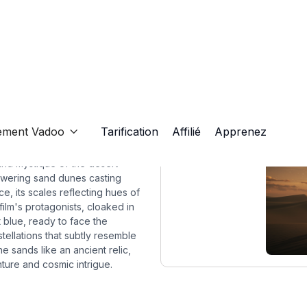
ement Vadoo
Tarification
Affilié
Apprenez

and mystique of the desert
 towering sand dunes casting
, its scales reflecting hues of
ilm's protagonists, cloaked in
t blue, ready to face the
ellations that subtly resemble
he sands like an ancient relic,
ure and cosmic intrigue.