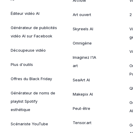
Artflow
V
Éditeur vidéo AI
Art ouvert
2
Générateur de publicités
Skyreels AI
V
vidéo AI sur Facebook
g
Omnigène
Découpeuse vidéo
V
Imaginez l'IA
Plus d'outils
art
O
P
Offres du Black Friday
SeaArt AI
Ql
Générateur de noms de
Makepix AI
playlist Spotify
G
Peut-être
esthétique
AI
Tensor.art
Scénariste YouTube
G