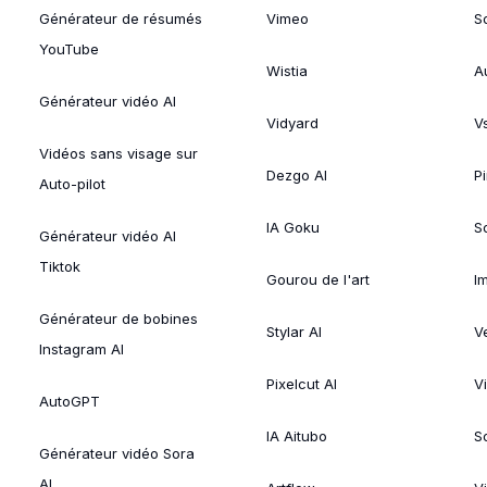
Générateur de résumés
Vimeo
S
YouTube
Wistia
A
Générateur vidéo AI
Vidyard
V
Vidéos sans visage sur
Dezgo AI
P
Auto-pilot
IA Goku
So
Générateur vidéo AI
Tiktok
Gourou de l'art
I
Générateur de bobines
Stylar AI
V
Instagram AI
Pixelcut AI
V
AutoGPT
IA Aitubo
S
Générateur vidéo Sora
AI