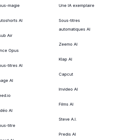
ous-magie
Une IA exemplaire
utoshorts AI
Sous-titres
automatiques AI
sub Air
Zeemo AI
ince Opus
Klap AI
us-titres AI
Capcut
mage AI
Invideo AI
eed.io
Films AI
idéo AI
Steve A.I.
ous-titre
Predis AI