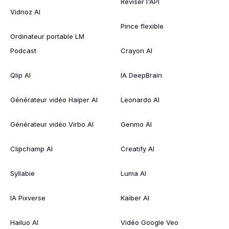
Réviser l'API
Vidnoz AI
Pince flexible
Ordinateur portable LM
Podcast
Crayon AI
Qlip AI
IA DeepBrain
Générateur vidéo Haiper AI
Leonardo AI
Générateur vidéo Virbo AI
Genmo AI
Clipchamp AI
Creatify AI
Syllabie
Luma AI
IA Pixverse
Kaiber AI
Hailuo AI
Vidéo Google Veo