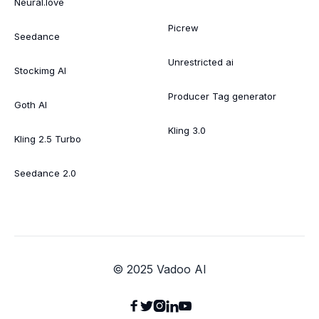
Neural.love
Picrew
Seedance
Unrestricted ai
Stockimg AI
Producer Tag generator
Goth AI
Kling 3.0
Kling 2.5 Turbo
Seedance 2.0
© 2025 Vadoo AI




