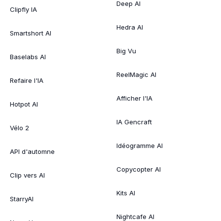
Deep AI
Clipfly IA
Hedra AI
Smartshort AI
Big Vu
Baselabs AI
ReelMagic AI
Refaire l'IA
Afficher l'IA
Hotpot AI
IA Gencraft
Vélo 2
Idéogramme AI
API d'automne
Copycopter AI
Clip vers AI
Kits AI
StarryAI
Nightcafe AI