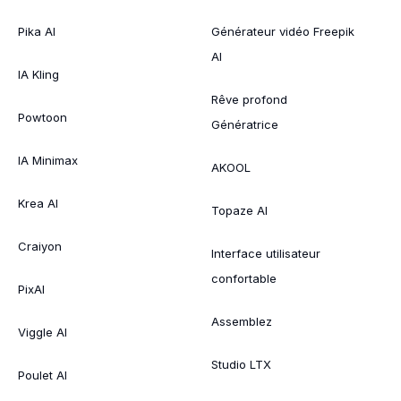
Pika AI
Générateur vidéo Freepik
AI
IA Kling
Rêve profond
Powtoon
Génératrice
IA Minimax
AKOOL
Krea AI
Topaze AI
Craiyon
Interface utilisateur
confortable
PixAI
Assemblez
Viggle AI
Studio LTX
Poulet AI