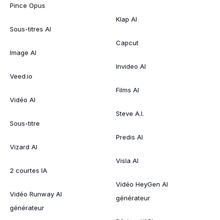
Pince Opus
Klap AI
Sous-titres AI
Capcut
Image AI
Invideo AI
Veed.io
Films AI
Vidéo AI
Steve A.I.
Sous-titre
Predis AI
Vizard AI
Visla AI
2 courtes IA
Vidéo HeyGen AI
Vidéo Runway AI
générateur
générateur