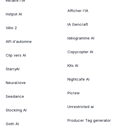
Refaire l'IA
Afficher l'IA
Hotpot AI
IA Gencraft
Vélo 2
Idéogramme AI
API d'automne
Copycopter AI
Clip vers AI
Kits AI
StarryAI
Nightcafe AI
Neural.love
Picrew
Seedance
Unrestricted ai
Stockimg AI
Producer Tag generator
Goth AI