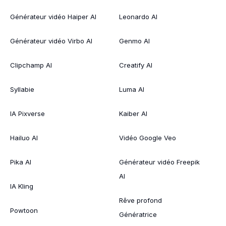
Générateur vidéo Haiper AI
Leonardo AI
Générateur vidéo Virbo AI
Genmo AI
Clipchamp AI
Creatify AI
Syllabie
Luma AI
IA Pixverse
Kaiber AI
Hailuo AI
Vidéo Google Veo
Pika AI
Générateur vidéo Freepik
AI
IA Kling
Rêve profond
Powtoon
Génératrice