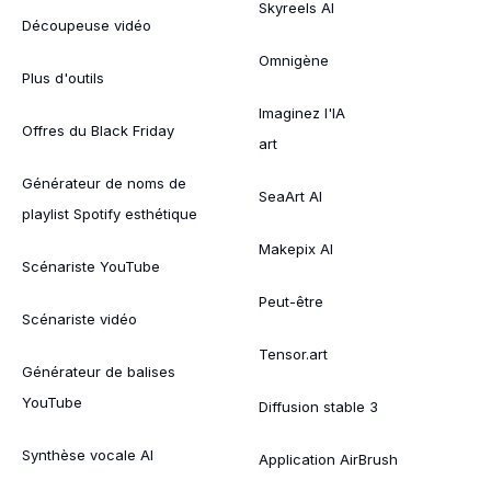
Skyreels AI
Découpeuse vidéo
Omnigène
Plus d'outils
Imaginez l'IA
Offres du Black Friday
art
Générateur de noms de
SeaArt AI
playlist Spotify esthétique
Makepix AI
Scénariste YouTube
Peut-être
Scénariste vidéo
Tensor.art
Générateur de balises
YouTube
Diffusion stable 3
Synthèse vocale AI
Application AirBrush