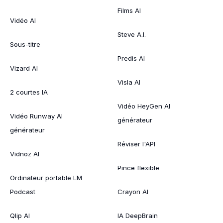
Films AI
Vidéo AI
Steve A.I.
Sous-titre
Predis AI
Vizard AI
Visla AI
2 courtes IA
Vidéo HeyGen AI
Vidéo Runway AI
générateur
générateur
Réviser l'API
Vidnoz AI
Pince flexible
Ordinateur portable LM
Podcast
Crayon AI
Qlip AI
IA DeepBrain