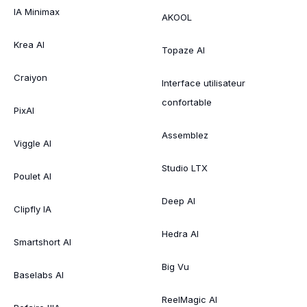
IA Minimax
AKOOL
Krea AI
Topaze AI
Craiyon
Interface utilisateur
confortable
PixAI
Assemblez
Viggle AI
Studio LTX
Poulet AI
Deep AI
Clipfly IA
Hedra AI
Smartshort AI
Big Vu
Baselabs AI
ReelMagic AI