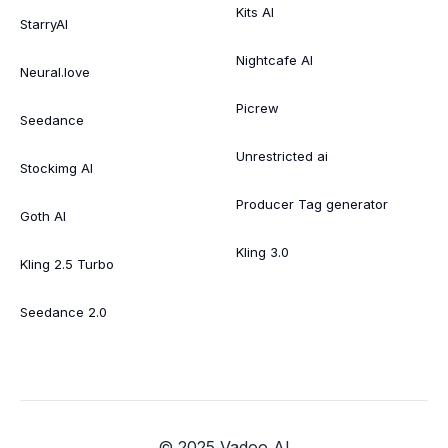
Kits AI
StarryAI
Nightcafe AI
Neural.love
Picrew
Seedance
Unrestricted ai
Stockimg AI
Producer Tag generator
Goth AI
Kling 3.0
Kling 2.5 Turbo
Seedance 2.0
© 2025 Vadoo AI