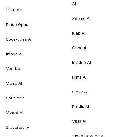
AI
Vsub Air
Zeemo AI
Pince Opus
Klap AI
Sous-titres AI
Capcut
Image AI
Invideo AI
Veed.io
Films AI
Vidéo AI
Steve A.I.
Sous-titre
Predis AI
Vizard AI
Visla AI
2 courtes IA
Vidéo HeyGen AI