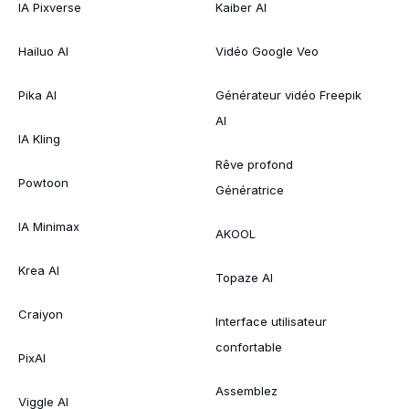
IA Pixverse
Kaiber AI
Hailuo AI
Vidéo Google Veo
Pika AI
Générateur vidéo Freepik
AI
IA Kling
Rêve profond
Powtoon
Génératrice
IA Minimax
AKOOL
Krea AI
Topaze AI
Craiyon
Interface utilisateur
confortable
PixAI
Assemblez
Viggle AI