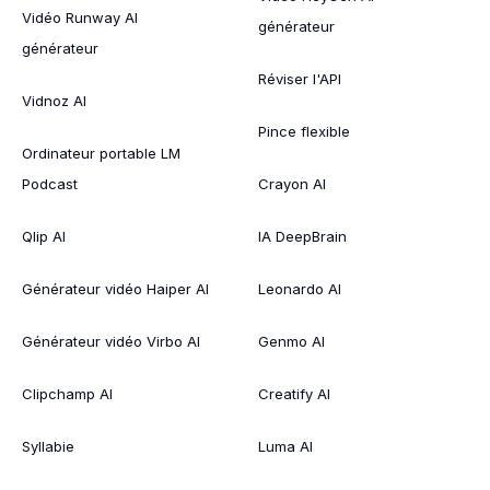
Vidéo Runway AI
générateur
générateur
Réviser l'API
Vidnoz AI
Pince flexible
Ordinateur portable LM
Podcast
Crayon AI
Qlip AI
IA DeepBrain
Générateur vidéo Haiper AI
Leonardo AI
Générateur vidéo Virbo AI
Genmo AI
Clipchamp AI
Creatify AI
Syllabie
Luma AI