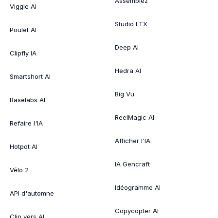
Assemblez
Viggle AI
Studio LTX
Poulet AI
Deep AI
Clipfly IA
Hedra AI
Smartshort AI
Big Vu
Baselabs AI
ReelMagic AI
Refaire l'IA
Afficher l'IA
Hotpot AI
IA Gencraft
Vélo 2
Idéogramme AI
API d'automne
Copycopter AI
Clip vers AI