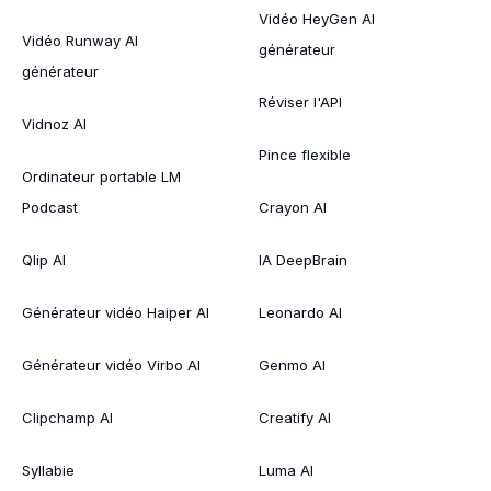
Vidéo HeyGen AI
Vidéo Runway AI
générateur
générateur
Réviser l'API
Vidnoz AI
Pince flexible
Ordinateur portable LM
Podcast
Crayon AI
Qlip AI
IA DeepBrain
Générateur vidéo Haiper AI
Leonardo AI
Générateur vidéo Virbo AI
Genmo AI
Clipchamp AI
Creatify AI
Syllabie
Luma AI