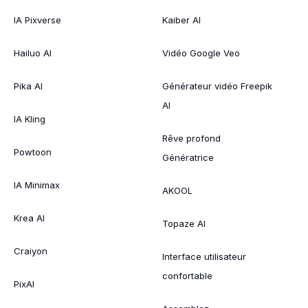
IA Pixverse
Kaiber AI
Hailuo AI
Vidéo Google Veo
Pika AI
Générateur vidéo Freepik
AI
IA Kling
Rêve profond
Powtoon
Génératrice
IA Minimax
AKOOL
Krea AI
Topaze AI
Craiyon
Interface utilisateur
confortable
PixAI