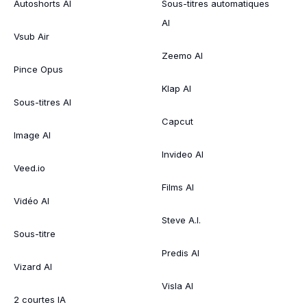
Autoshorts AI
Sous-titres automatiques
AI
Vsub Air
Zeemo AI
Pince Opus
Klap AI
Sous-titres AI
Capcut
Image AI
Invideo AI
Veed.io
Films AI
Vidéo AI
Steve A.I.
Sous-titre
Predis AI
Vizard AI
Visla AI
2 courtes IA