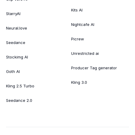
Kits AI
StarryAI
Nightcafe AI
Neural.love
Picrew
Seedance
Unrestricted ai
Stockimg AI
Producer Tag generator
Goth AI
Kling 3.0
Kling 2.5 Turbo
Seedance 2.0