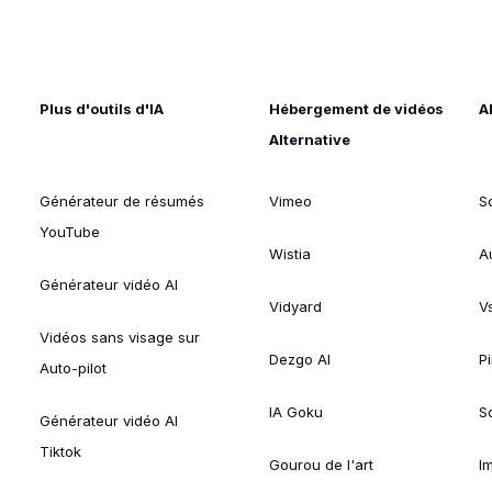
Plus d'outils d'IA
Hébergement de vidéos
A
Alternative
Générateur de résumés
Vimeo
S
YouTube
Wistia
A
Générateur vidéo AI
Vidyard
V
Vidéos sans visage sur
Dezgo AI
P
Auto-pilot
IA Goku
So
Générateur vidéo AI
Tiktok
Gourou de l'art
I