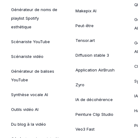
Ql
Générateur de noms de
Makepix AI
playlist Spotify
G
Peut-être
esthétique
AI
Tensor.art
Scénariste YouTube
G
AI
Diffusion stable 3
Scénariste vidéo
C
Application AirBrush
Générateur de balises
YouTube
Sy
Zyro
Synthèse vocale AI
I
IA de décohérence
Outils vidéo AI
H
Peinture Clip Studio
Du blog à la vidéo
Pi
Veo3 Fast