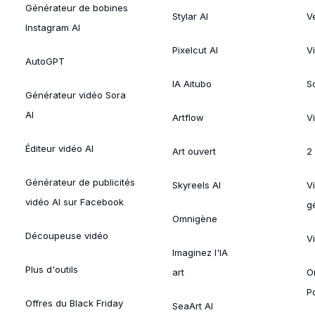
Générateur de bobines
Stylar AI
V
Instagram AI
Pixelcut AI
V
AutoGPT
IA Aitubo
S
Générateur vidéo Sora
AI
Artflow
V
Éditeur vidéo AI
Art ouvert
2
Générateur de publicités
Skyreels AI
V
vidéo AI sur Facebook
g
Omnigène
Découpeuse vidéo
V
Imaginez l'IA
Plus d'outils
art
O
P
Offres du Black Friday
SeaArt AI