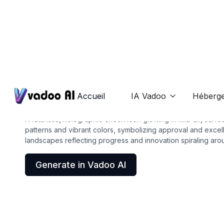
Icons
check icon
Accueil
IA Vadoo
Héberg

A futuristic, holographic check icon glowing in mid-air, surro
patterns and vibrant colors, symbolizing approval and excelle
landscapes reflecting progress and innovation spiraling arou
Generate in Vadoo AI