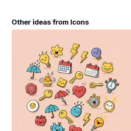
Other ideas from
Icons