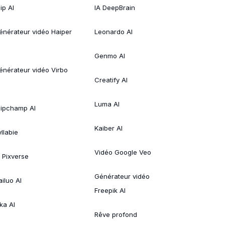
ip AI
IA DeepBrain
énérateur vidéo Haiper
Leonardo AI
Genmo AI
énérateur vidéo Virbo
Creatify AI
Luma AI
lipchamp AI
Kaiber AI
llabie
Vidéo Google Veo
A Pixverse
Générateur vidéo
ailuo AI
Freepik AI
ka AI
Rêve profond