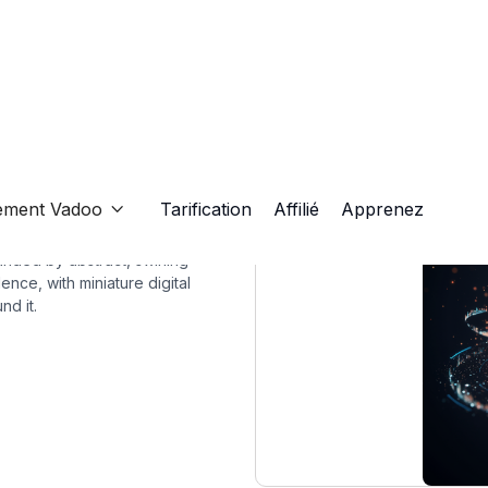
ement Vadoo
Tarification
Affilié
Apprenez

unded by abstract, swirling
nce, with miniature digital
nd it.