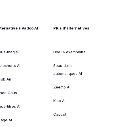
lternative à Vadoo AI
Plus d'alternatives
ous-magie
Une IA exemplaire
utoshorts AI
Sous-titres
automatiques AI
sub Air
Zeemo AI
ince Opus
Klap AI
us-titres AI
Capcut
mage AI