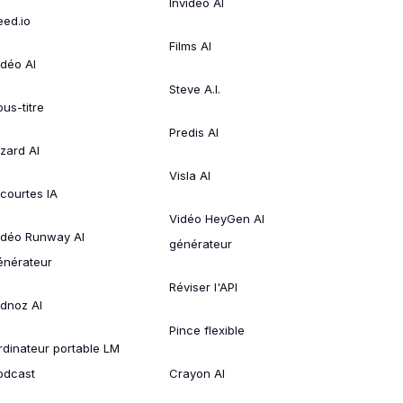
Invideo AI
eed.io
Films AI
idéo AI
Steve A.I.
ous-titre
Predis AI
izard AI
Visla AI
 courtes IA
Vidéo HeyGen AI
idéo Runway AI
générateur
énérateur
Réviser l'API
idnoz AI
Pince flexible
rdinateur portable LM
odcast
Crayon AI