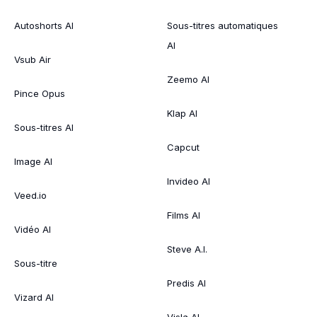
Autoshorts AI
Sous-titres automatiques
AI
Vsub Air
Zeemo AI
Pince Opus
Klap AI
Sous-titres AI
Capcut
Image AI
Invideo AI
Veed.io
Films AI
Vidéo AI
Steve A.I.
Sous-titre
Predis AI
Vizard AI
Visla AI