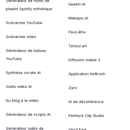
Générateur de noms de
SeaArt AI
playlist Spotify esthétique
Makepix AI
Scénariste YouTube
Peut-être
Scénariste vidéo
Tensor.art
Générateur de balises
YouTube
Diffusion stable 3
Synthèse vocale AI
Application AirBrush
Outils vidéo AI
Zyro
Du blog à la vidéo
IA de décohérence
Générateur de scripts AI
Peinture Clip Studio
Générateur vidéo de
Veo3 Fast