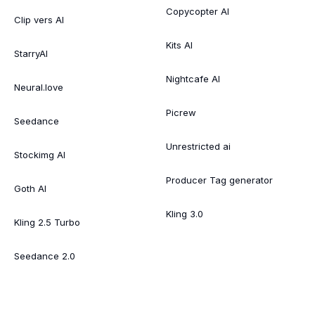
Copycopter AI
Clip vers AI
Kits AI
StarryAI
Nightcafe AI
Neural.love
Picrew
Seedance
Unrestricted ai
Stockimg AI
Producer Tag generator
Goth AI
Kling 3.0
Kling 2.5 Turbo
Seedance 2.0