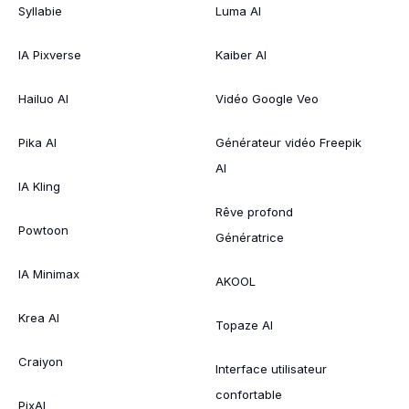
Syllabie
Luma AI
IA Pixverse
Kaiber AI
Hailuo AI
Vidéo Google Veo
Pika AI
Générateur vidéo Freepik
AI
IA Kling
Rêve profond
Powtoon
Génératrice
IA Minimax
AKOOL
Krea AI
Topaze AI
Craiyon
Interface utilisateur
confortable
PixAI