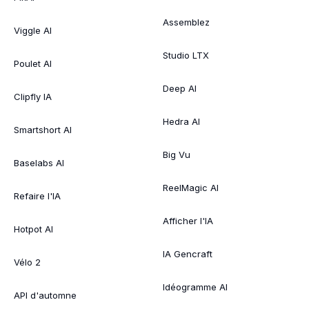
Assemblez
Viggle AI
Studio LTX
Poulet AI
Deep AI
Clipfly IA
Hedra AI
Smartshort AI
Big Vu
Baselabs AI
ReelMagic AI
Refaire l'IA
Afficher l'IA
Hotpot AI
IA Gencraft
Vélo 2
Idéogramme AI
API d'automne