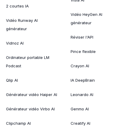
2 courtes IA
Vidéo HeyGen AI
Vidéo Runway AI
générateur
générateur
Réviser l'API
Vidnoz AI
Pince flexible
Ordinateur portable LM
Podcast
Crayon AI
Qlip AI
IA DeepBrain
Générateur vidéo Haiper AI
Leonardo AI
Générateur vidéo Virbo AI
Genmo AI
Clipchamp AI
Creatify AI