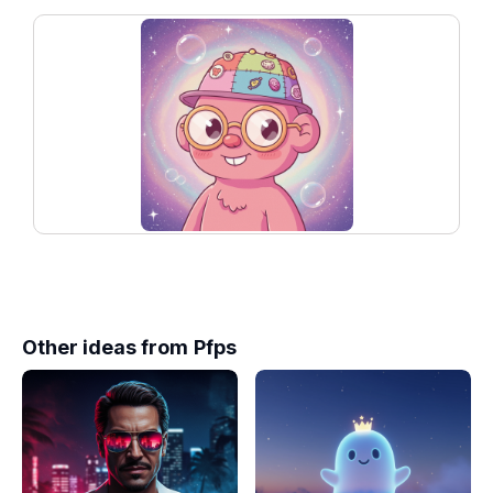
Other ideas from
Pfps