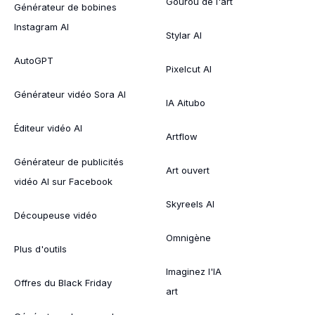
Gourou de l'art
Générateur de bobines
Instagram AI
Stylar AI
AutoGPT
Pixelcut AI
Générateur vidéo Sora AI
IA Aitubo
Éditeur vidéo AI
Artflow
Générateur de publicités
Art ouvert
vidéo AI sur Facebook
Skyreels AI
Découpeuse vidéo
Omnigène
Plus d'outils
Imaginez l'IA
Offres du Black Friday
art