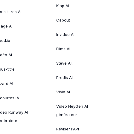
Klap AI
us-titres AI
Capcut
mage AI
Invideo AI
eed.io
Films AI
idéo AI
Steve A.I.
ous-titre
Predis AI
izard AI
Visla AI
 courtes IA
Vidéo HeyGen AI
idéo Runway AI
générateur
énérateur
Réviser l'API