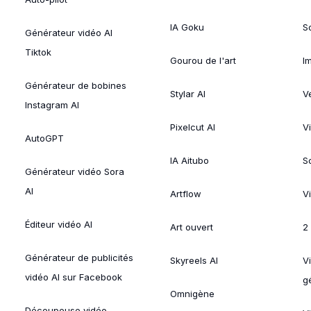
IA Goku
So
Générateur vidéo AI
Tiktok
Gourou de l'art
I
Générateur de bobines
Stylar AI
V
Instagram AI
Pixelcut AI
V
AutoGPT
IA Aitubo
S
Générateur vidéo Sora
AI
Artflow
V
Éditeur vidéo AI
Art ouvert
2
Générateur de publicités
Skyreels AI
V
vidéo AI sur Facebook
g
Omnigène
Découpeuse vidéo