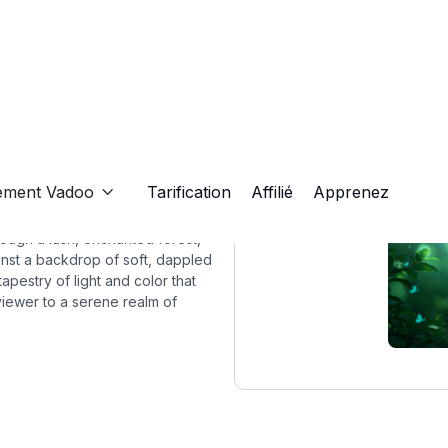
ement Vadoo
Tarification
Affilié
Apprenez

rough a lush, enchanted forest,
inst a backdrop of soft, dappled
tapestry of light and color that
viewer to a serene realm of