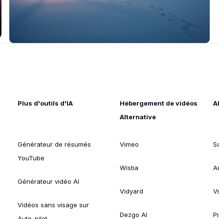
Plus d'outils d'IA
Hébergement de vidéos
A
Alternative
Générateur de résumés
Vimeo
S
YouTube
Wistia
A
Générateur vidéo AI
Vidyard
V
Vidéos sans visage sur
Dezgo AI
P
Auto-pilot