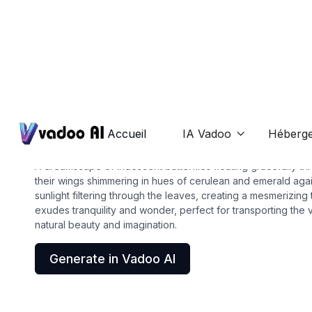
Wallpapers
butterfly wallpaper
Accueil
IA Vadoo
Héberg

A dreamscape of iridescent butterflies floating gracefully th
their wings shimmering in hues of cerulean and emerald aga
sunlight filtering through the leaves, creating a mesmerizing 
exudes tranquility and wonder, perfect for transporting the 
natural beauty and imagination.
Generate in Vadoo AI