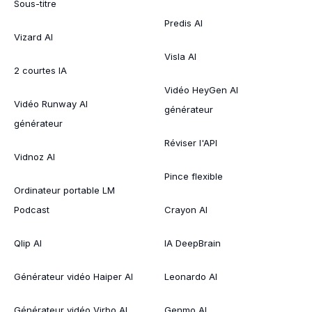
Sous-titre
Predis AI
Vizard AI
Visla AI
2 courtes IA
Vidéo HeyGen AI
Vidéo Runway AI
générateur
générateur
Réviser l'API
Vidnoz AI
Pince flexible
Ordinateur portable LM
Podcast
Crayon AI
Qlip AI
IA DeepBrain
Générateur vidéo Haiper AI
Leonardo AI
Générateur vidéo Virbo AI
Genmo AI