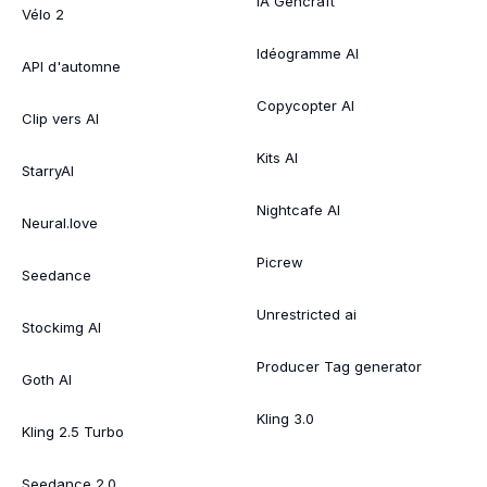
IA Gencraft
Vélo 2
Idéogramme AI
API d'automne
Copycopter AI
Clip vers AI
Kits AI
StarryAI
Nightcafe AI
Neural.love
Picrew
Seedance
Unrestricted ai
Stockimg AI
Producer Tag generator
Goth AI
Kling 3.0
Kling 2.5 Turbo
Seedance 2.0