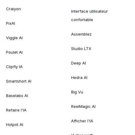
Craiyon
Interface utilisateur
confortable
PixAI
Assemblez
Viggle AI
Studio LTX
Poulet AI
Deep AI
Clipfly IA
Hedra AI
Smartshort AI
Big Vu
Baselabs AI
ReelMagic AI
Refaire l'IA
Afficher l'IA
Hotpot AI