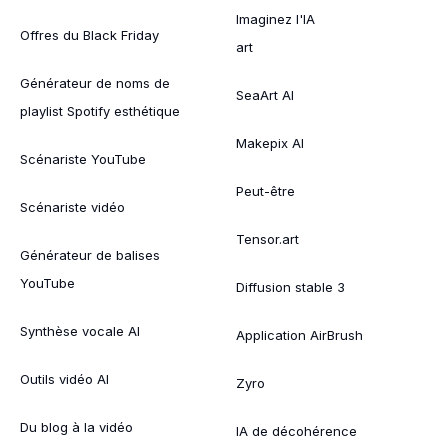
Imaginez l'IA
Offres du Black Friday
art
Générateur de noms de
SeaArt AI
playlist Spotify esthétique
Makepix AI
Scénariste YouTube
Peut-être
Scénariste vidéo
Tensor.art
Générateur de balises
YouTube
Diffusion stable 3
Synthèse vocale AI
Application AirBrush
Outils vidéo AI
Zyro
Du blog à la vidéo
IA de décohérence