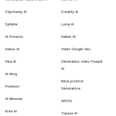
Clipchamp AI
Creatify AI
Syllabie
Luma AI
IA Pixverse
Kaiber AI
Hailuo AI
Vidéo Google Veo
Pika AI
Générateur vidéo Freepik
AI
IA Kling
Rêve profond
Powtoon
Génératrice
IA Minimax
AKOOL
Krea AI
Topaze AI