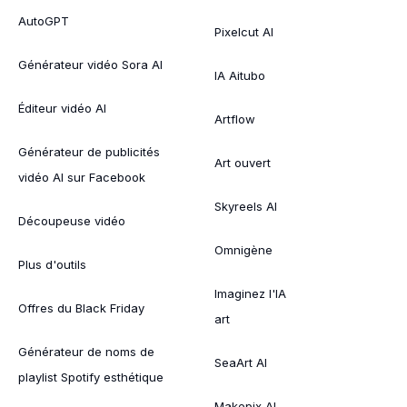
AutoGPT
Pixelcut AI
Générateur vidéo Sora AI
IA Aitubo
Éditeur vidéo AI
Artflow
Générateur de publicités
Art ouvert
vidéo AI sur Facebook
Skyreels AI
Découpeuse vidéo
Omnigène
Plus d'outils
Imaginez l'IA
Offres du Black Friday
art
Générateur de noms de
SeaArt AI
playlist Spotify esthétique
Makepix AI