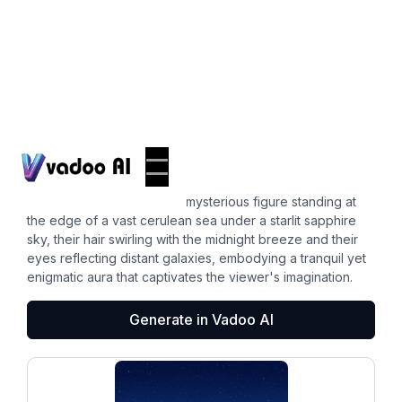
Pfps
blue pfp
A whimsical silhouette of a mysterious figure standing at
the edge of a vast cerulean sea under a starlit sapphire
sky, their hair swirling with the midnight breeze and their
eyes reflecting distant galaxies, embodying a tranquil yet
enigmatic aura that captivates the viewer's imagination.
Generate in Vadoo AI