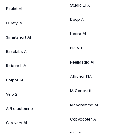
Studio LTX
Poulet AI
Deep AI
Clipfly IA
Hedra AI
Smartshort AI
Big Vu
Baselabs AI
ReelMagic AI
Refaire l'IA
Afficher l'IA
Hotpot AI
IA Gencraft
Vélo 2
Idéogramme AI
API d'automne
Copycopter AI
Clip vers AI