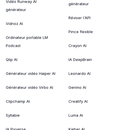
Vidéo Runway AI
générateur
générateur
Réviser l'API
Vidnoz AI
Pince flexible
Ordinateur portable LM
Podcast
Crayon AI
Qlip AI
IA DeepBrain
Générateur vidéo Haiper AI
Leonardo AI
Générateur vidéo Virbo AI
Genmo AI
Clipchamp AI
Creatify AI
Syllabie
Luma AI
IA Pixverse
Kaiber AI