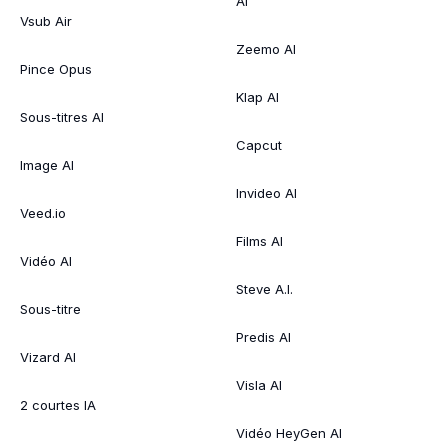
AI
Vsub Air
Zeemo AI
Pince Opus
Klap AI
Sous-titres AI
Capcut
Image AI
Invideo AI
Veed.io
Films AI
Vidéo AI
Steve A.I.
Sous-titre
Predis AI
Vizard AI
Visla AI
2 courtes IA
Vidéo HeyGen AI