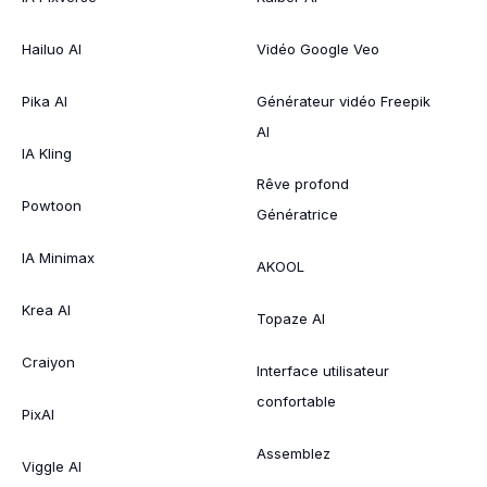
Hailuo AI
Vidéo Google Veo
Pika AI
Générateur vidéo Freepik
AI
IA Kling
Rêve profond
Powtoon
Génératrice
IA Minimax
AKOOL
Krea AI
Topaze AI
Craiyon
Interface utilisateur
confortable
PixAI
Assemblez
Viggle AI