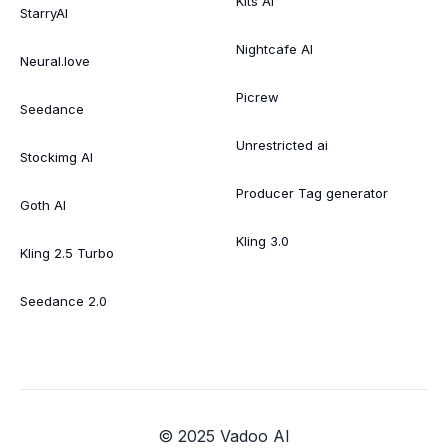
Kits AI
StarryAI
Nightcafe AI
Neural.love
Picrew
Seedance
Unrestricted ai
Stockimg AI
Producer Tag generator
Goth AI
Kling 3.0
Kling 2.5 Turbo
Seedance 2.0
© 2025 Vadoo AI