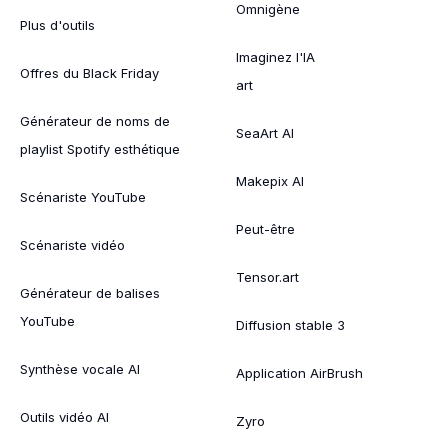
Omnigène
Plus d'outils
Imaginez l'IA
Offres du Black Friday
art
Générateur de noms de
SeaArt AI
playlist Spotify esthétique
Makepix AI
Scénariste YouTube
Peut-être
Scénariste vidéo
Tensor.art
Générateur de balises
YouTube
Diffusion stable 3
Synthèse vocale AI
Application AirBrush
Outils vidéo AI
Zyro