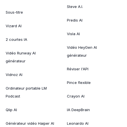
Steve A.I.
Sous-titre
Predis AI
Vizard AI
Visla AI
2 courtes IA
Vidéo HeyGen AI
Vidéo Runway AI
générateur
générateur
Réviser l'API
Vidnoz AI
Pince flexible
Ordinateur portable LM
Podcast
Crayon AI
Qlip AI
IA DeepBrain
Générateur vidéo Haiper AI
Leonardo AI