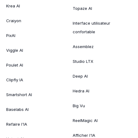
Krea AI
Topaze AI
Craiyon
Interface utilisateur
confortable
PixAI
Assemblez
Viggle AI
Studio LTX
Poulet AI
Deep AI
Clipfly IA
Hedra AI
Smartshort AI
Big Vu
Baselabs AI
ReelMagic AI
Refaire l'IA
Afficher l'IA