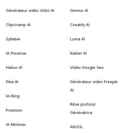
Générateur vidéo Virbo AI
Genmo AI
Clipchamp AI
Creatify AI
Syllabie
Luma AI
IA Pixverse
Kaiber AI
Hailuo AI
Vidéo Google Veo
Pika AI
Générateur vidéo Freepik
AI
IA Kling
Rêve profond
Powtoon
Génératrice
IA Minimax
AKOOL