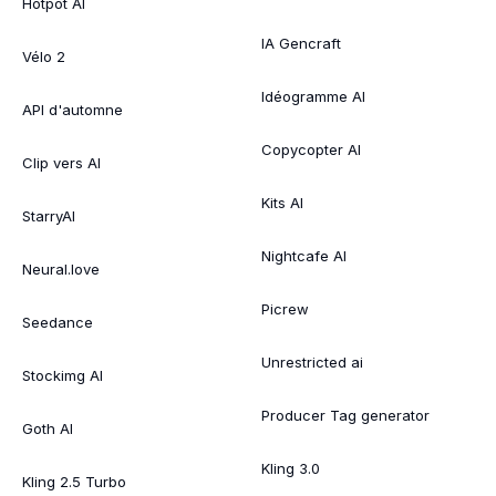
Hotpot AI
IA Gencraft
Vélo 2
Idéogramme AI
API d'automne
Copycopter AI
Clip vers AI
Kits AI
StarryAI
Nightcafe AI
Neural.love
Picrew
Seedance
Unrestricted ai
Stockimg AI
Producer Tag generator
Goth AI
Kling 3.0
Kling 2.5 Turbo