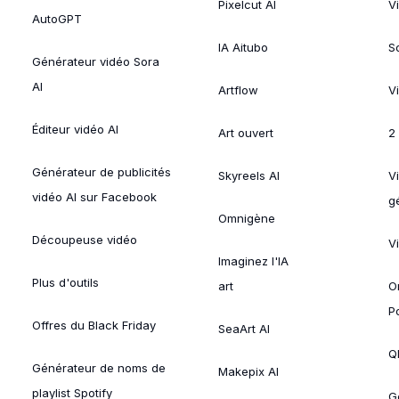
Pixelcut AI
V
AutoGPT
IA Aitubo
S
Générateur vidéo Sora
AI
Artflow
V
Éditeur vidéo AI
Art ouvert
2
Générateur de publicités
Skyreels AI
V
vidéo AI sur Facebook
g
Omnigène
Découpeuse vidéo
V
Imaginez l'IA
Plus d'outils
art
O
P
Offres du Black Friday
SeaArt AI
Ql
Générateur de noms de
Makepix AI
playlist Spotify
G