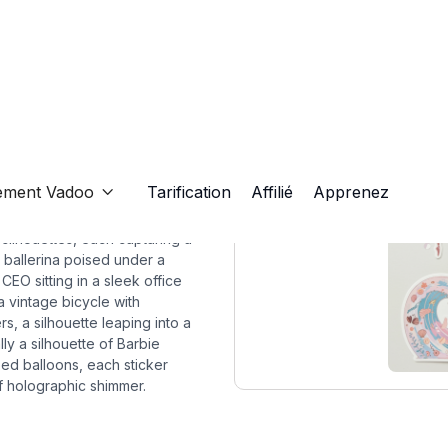
ement Vadoo
Tarification
Affilié
Apprenez

 silhouettes, each capturing a
l ballerina poised under a
CEO sitting in a sleek office
a vintage bicycle with
rs, a silhouette leaping into a
ly a silhouette of Barbie
ped balloons, each sticker
of holographic shimmer.