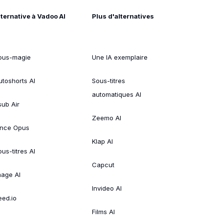
lternative à Vadoo AI
Plus d'alternatives
ous-magie
Une IA exemplaire
utoshorts AI
Sous-titres
automatiques AI
sub Air
Zeemo AI
ince Opus
Klap AI
us-titres AI
Capcut
mage AI
Invideo AI
eed.io
Films AI