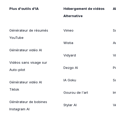
Plus d'outils d'IA
Hébergement de vidéos
A
Alternative
Générateur de résumés
Vimeo
S
YouTube
Wistia
A
Générateur vidéo AI
Vidyard
V
Vidéos sans visage sur
Dezgo AI
P
Auto-pilot
IA Goku
So
Générateur vidéo AI
Tiktok
Gourou de l'art
I
Générateur de bobines
Stylar AI
V
Instagram AI