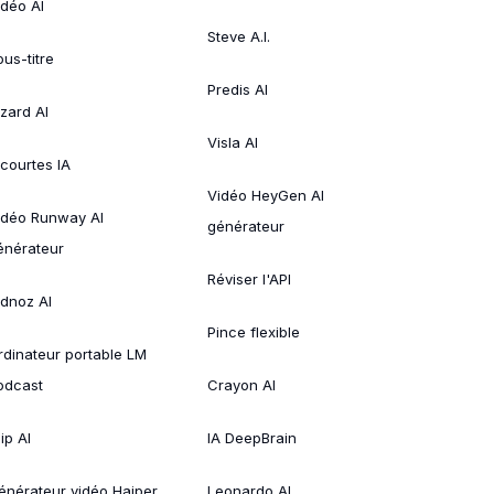
idéo AI
Steve A.I.
ous-titre
Predis AI
izard AI
Visla AI
 courtes IA
Vidéo HeyGen AI
idéo Runway AI
générateur
énérateur
Réviser l'API
idnoz AI
Pince flexible
rdinateur portable LM
odcast
Crayon AI
ip AI
IA DeepBrain
énérateur vidéo Haiper
Leonardo AI