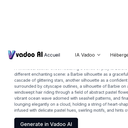
Stickers
barbie silhouette
Accueil
IA Vadoo
Héberg

A whimsical sticker sheet featuring a series of playful Barbie
different enchanting scene: a Barbie silhouette as a gracefu
cascade of glittering stars, another silhouette as a confident 
surrounded by cityscape outlines, a silhouette of Barbie on 
windswept hair riding through a field of abstract pastel flowe
vibrant ocean wave adorned with seashell patterns, and final
lounging elegantly on a cloud, holding a string of heart-sha
infused with delicate pastel hues, swirling motifs, and hints 
Generate in Vadoo AI