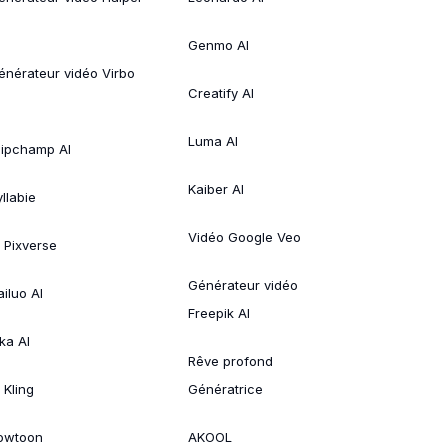
Genmo AI
énérateur vidéo Virbo
Creatify AI
Luma AI
lipchamp AI
Kaiber AI
llabie
Vidéo Google Veo
A Pixverse
Générateur vidéo
ailuo AI
Freepik AI
ka AI
Rêve profond
 Kling
Génératrice
owtoon
AKOOL