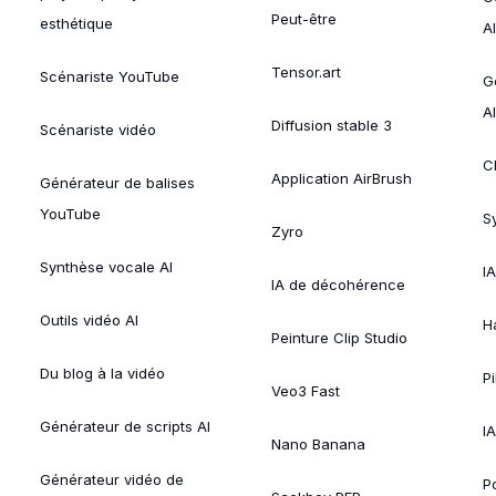
Peut-être
esthétique
AI
Tensor.art
Scénariste YouTube
G
AI
Diffusion stable 3
Scénariste vidéo
C
Application AirBrush
Générateur de balises
YouTube
Sy
Zyro
Synthèse vocale AI
I
IA de décohérence
Outils vidéo AI
H
Peinture Clip Studio
Du blog à la vidéo
Pi
Veo3 Fast
Générateur de scripts AI
IA
Nano Banana
Générateur vidéo de
P