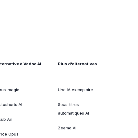
lternative à Vadoo AI
Plus d'alternatives
ous-magie
Une IA exemplaire
utoshorts AI
Sous-titres
automatiques AI
sub Air
Zeemo AI
ince Opus