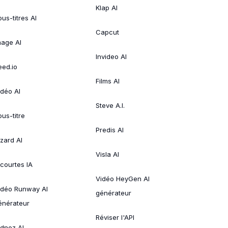
Klap AI
us-titres AI
Capcut
mage AI
Invideo AI
eed.io
Films AI
idéo AI
Steve A.I.
ous-titre
Predis AI
izard AI
Visla AI
 courtes IA
Vidéo HeyGen AI
idéo Runway AI
générateur
énérateur
Réviser l'API
idnoz AI