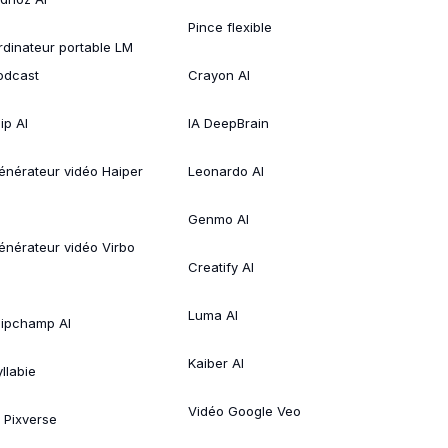
Pince flexible
rdinateur portable LM
odcast
Crayon AI
ip AI
IA DeepBrain
énérateur vidéo Haiper
Leonardo AI
Genmo AI
énérateur vidéo Virbo
Creatify AI
Luma AI
lipchamp AI
Kaiber AI
llabie
Vidéo Google Veo
A Pixverse