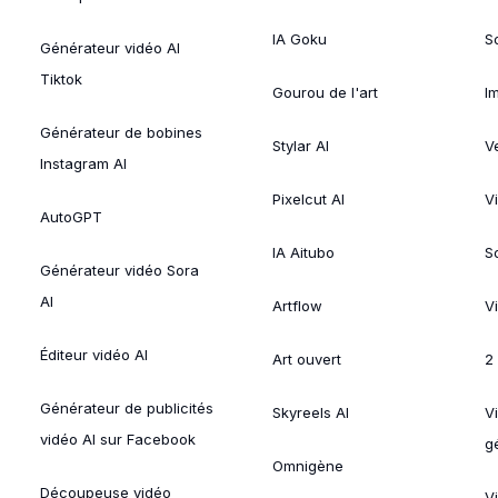
IA Goku
So
Générateur vidéo AI
Tiktok
Gourou de l'art
I
Générateur de bobines
Stylar AI
V
Instagram AI
Pixelcut AI
V
AutoGPT
IA Aitubo
S
Générateur vidéo Sora
AI
Artflow
V
Éditeur vidéo AI
Art ouvert
2
Générateur de publicités
Skyreels AI
V
vidéo AI sur Facebook
g
Omnigène
Découpeuse vidéo
V