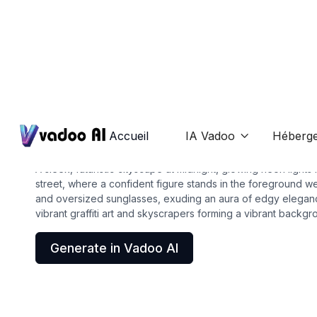
Wallpapers
baddie wallpaper
Accueil
IA Vadoo
Héberg

A sleek, futuristic cityscape at midnight, glowing neon lights
street, where a confident figure stands in the foreground wea
and oversized sunglasses, exuding an aura of edgy elega
vibrant graffiti art and skyscrapers forming a vibrant backgr
Generate in Vadoo AI