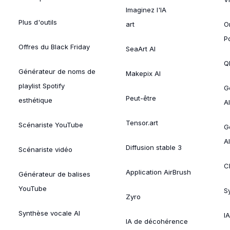
Imaginez l'IA
Plus d'outils
art
O
P
Offres du Black Friday
SeaArt AI
Ql
Générateur de noms de
Makepix AI
playlist Spotify
G
Peut-être
esthétique
AI
Tensor.art
Scénariste YouTube
G
AI
Diffusion stable 3
Scénariste vidéo
C
Application AirBrush
Générateur de balises
YouTube
Sy
Zyro
Synthèse vocale AI
I
IA de décohérence