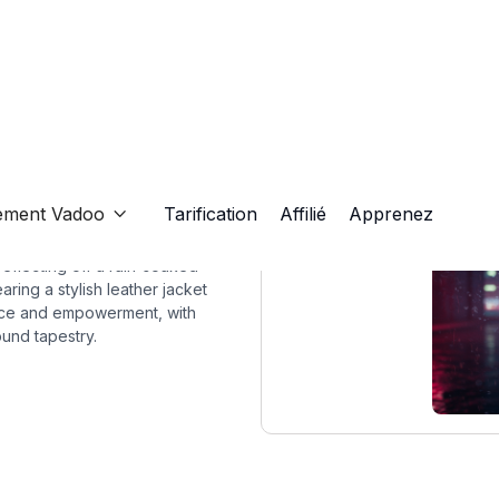
ement Vadoo
Tarification
Affilié
Apprenez

 reflecting off a rain-soaked
ring a stylish leather jacket
nce and empowerment, with
ound tapestry.