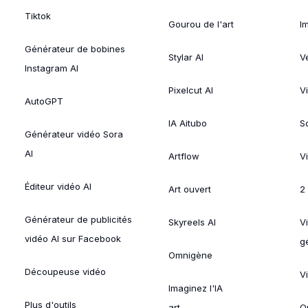
Tiktok
Gourou de l'art
I
Générateur de bobines
Stylar AI
V
Instagram AI
Pixelcut AI
V
AutoGPT
IA Aitubo
S
Générateur vidéo Sora
AI
Artflow
V
Éditeur vidéo AI
Art ouvert
2
Générateur de publicités
Skyreels AI
V
vidéo AI sur Facebook
g
Omnigène
Découpeuse vidéo
V
Imaginez l'IA
Plus d'outils
art
O