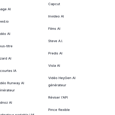
Capcut
mage AI
Invideo AI
eed.io
Films AI
idéo AI
Steve A.I.
ous-titre
Predis AI
izard AI
Visla AI
 courtes IA
Vidéo HeyGen AI
idéo Runway AI
générateur
énérateur
Réviser l'API
idnoz AI
Pince flexible
rdinateur portable LM