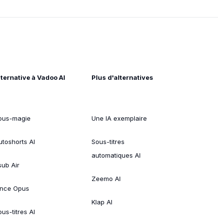
lternative à Vadoo AI
Plus d'alternatives
ous-magie
Une IA exemplaire
utoshorts AI
Sous-titres
automatiques AI
sub Air
Zeemo AI
ince Opus
Klap AI
us-titres AI