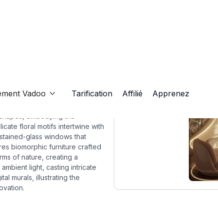
ign
ement Vadoo
Tarification
Affilié
Apprenez

 shapes, embodying the
cate floral motifs intertwine with
d stained-glass windows that
ures biomorphic furniture crafted
orms of nature, creating a
mbient light, casting intricate
l murals, illustrating the
ovation.