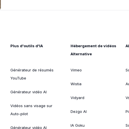
Plus d'outils d'IA
Hébergement de vidéos
A
Alternative
Générateur de résumés
Vimeo
S
YouTube
Wistia
A
Générateur vidéo AI
Vidyard
V
Vidéos sans visage sur
Dezgo AI
P
Auto-pilot
IA Goku
So
Générateur vidéo AI