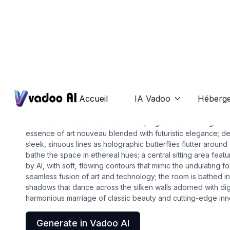
Ai-interior-design
art nouveau interior des
Accueil
IA Vadoo
Héberg

A luminous room unfolds with sweeping curves and organic
essence of art nouveau blended with futuristic elegance; deli
sleek, sinuous lines as holographic butterflies flutter aroun
bathe the space in ethereal hues; a central sitting area feat
by AI, with soft, flowing contours that mimic the undulating f
seamless fusion of art and technology; the room is bathed in a
shadows that dance across the silken walls adorned with digita
harmonious marriage of classic beauty and cutting-edge inn
Generate in Vadoo AI