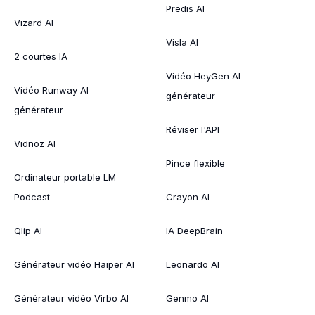
Predis AI
Vizard AI
Visla AI
2 courtes IA
Vidéo HeyGen AI
Vidéo Runway AI
générateur
générateur
Réviser l'API
Vidnoz AI
Pince flexible
Ordinateur portable LM
Podcast
Crayon AI
Qlip AI
IA DeepBrain
Générateur vidéo Haiper AI
Leonardo AI
Générateur vidéo Virbo AI
Genmo AI