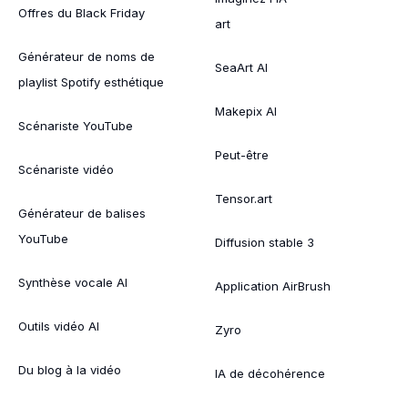
Offres du Black Friday
art
Générateur de noms de
SeaArt AI
playlist Spotify esthétique
Makepix AI
Scénariste YouTube
Peut-être
Scénariste vidéo
Tensor.art
Générateur de balises
YouTube
Diffusion stable 3
Synthèse vocale AI
Application AirBrush
Outils vidéo AI
Zyro
Du blog à la vidéo
IA de décohérence