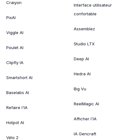
Craiyon
Interface utilisateur
confortable
PixAI
Assemblez
Viggle AI
Studio LTX
Poulet AI
Deep AI
Clipfly IA
Hedra AI
Smartshort AI
Big Vu
Baselabs AI
ReelMagic AI
Refaire l'IA
Afficher l'IA
Hotpot AI
IA Gencraft
Vélo 2