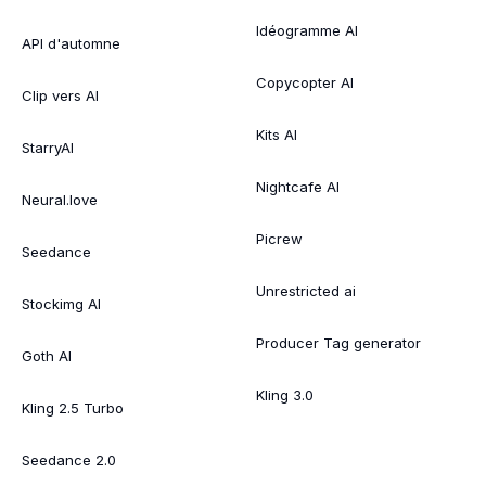
Idéogramme AI
API d'automne
Copycopter AI
Clip vers AI
Kits AI
StarryAI
Nightcafe AI
Neural.love
Picrew
Seedance
Unrestricted ai
Stockimg AI
Producer Tag generator
Goth AI
Kling 3.0
Kling 2.5 Turbo
Seedance 2.0