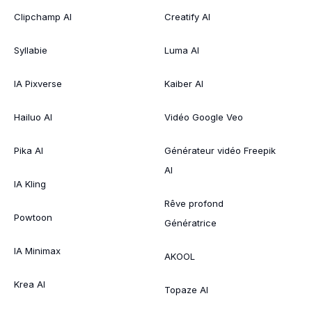
Clipchamp AI
Creatify AI
Syllabie
Luma AI
IA Pixverse
Kaiber AI
Hailuo AI
Vidéo Google Veo
Pika AI
Générateur vidéo Freepik
AI
IA Kling
Rêve profond
Powtoon
Génératrice
IA Minimax
AKOOL
Krea AI
Topaze AI