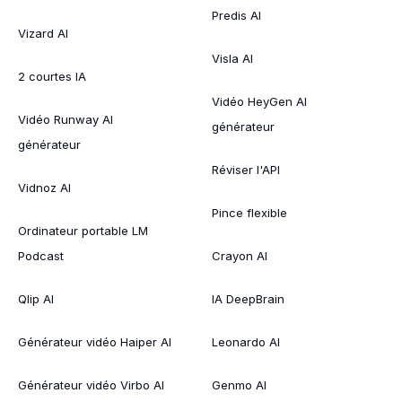
Predis AI
Vizard AI
Visla AI
2 courtes IA
Vidéo HeyGen AI
Vidéo Runway AI
générateur
générateur
Réviser l'API
Vidnoz AI
Pince flexible
Ordinateur portable LM
Podcast
Crayon AI
Qlip AI
IA DeepBrain
Générateur vidéo Haiper AI
Leonardo AI
Générateur vidéo Virbo AI
Genmo AI