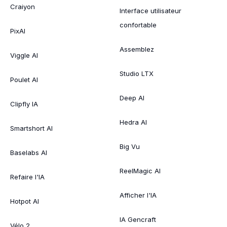
Craiyon
Interface utilisateur
confortable
PixAI
Assemblez
Viggle AI
Studio LTX
Poulet AI
Deep AI
Clipfly IA
Hedra AI
Smartshort AI
Big Vu
Baselabs AI
ReelMagic AI
Refaire l'IA
Afficher l'IA
Hotpot AI
IA Gencraft
Vélo 2