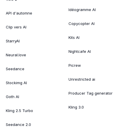
Idéogramme AI
API d'automne
Copycopter AI
Clip vers AI
Kits AI
StarryAI
Nightcafe AI
Neural.love
Picrew
Seedance
Unrestricted ai
Stockimg AI
Producer Tag generator
Goth AI
Kling 3.0
Kling 2.5 Turbo
Seedance 2.0