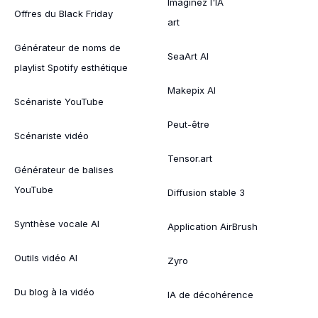
Imaginez l'IA
Offres du Black Friday
art
Générateur de noms de
SeaArt AI
playlist Spotify esthétique
Makepix AI
Scénariste YouTube
Peut-être
Scénariste vidéo
Tensor.art
Générateur de balises
YouTube
Diffusion stable 3
Synthèse vocale AI
Application AirBrush
Outils vidéo AI
Zyro
Du blog à la vidéo
IA de décohérence