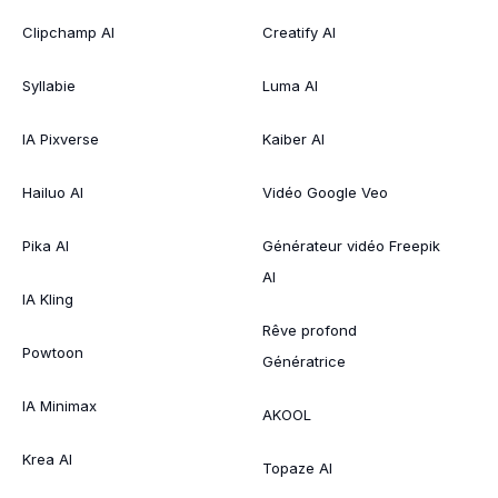
Clipchamp AI
Creatify AI
Syllabie
Luma AI
IA Pixverse
Kaiber AI
Hailuo AI
Vidéo Google Veo
Pika AI
Générateur vidéo Freepik
AI
IA Kling
Rêve profond
Powtoon
Génératrice
IA Minimax
AKOOL
Krea AI
Topaze AI