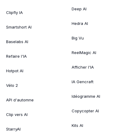
Deep AI
Clipfly IA
Hedra AI
Smartshort AI
Big Vu
Baselabs AI
ReelMagic AI
Refaire l'IA
Afficher l'IA
Hotpot AI
IA Gencraft
Vélo 2
Idéogramme AI
API d'automne
Copycopter AI
Clip vers AI
Kits AI
StarryAI