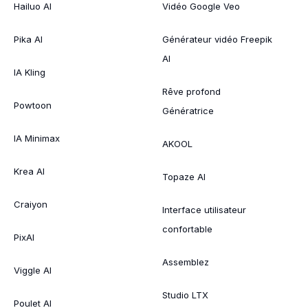
Hailuo AI
Vidéo Google Veo
Pika AI
Générateur vidéo Freepik
AI
IA Kling
Rêve profond
Powtoon
Génératrice
IA Minimax
AKOOL
Krea AI
Topaze AI
Craiyon
Interface utilisateur
confortable
PixAI
Assemblez
Viggle AI
Studio LTX
Poulet AI