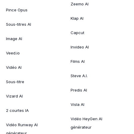
Zeemo AI
Pince Opus
Klap AI
Sous-titres AI
Capcut
Image AI
Invideo AI
Veed.io
Films AI
Vidéo AI
Steve A.I.
Sous-titre
Predis AI
Vizard AI
Visla AI
2 courtes IA
Vidéo HeyGen AI
Vidéo Runway AI
générateur
générateur