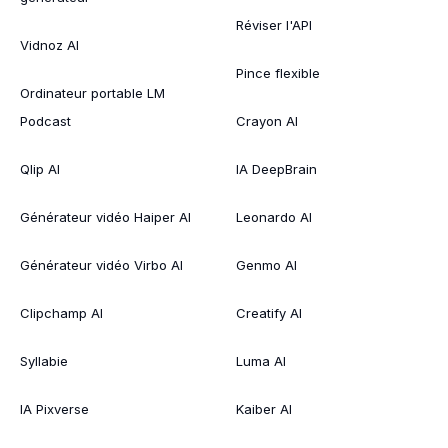
Réviser l'API
Vidnoz AI
Pince flexible
Ordinateur portable LM
Podcast
Crayon AI
Qlip AI
IA DeepBrain
Générateur vidéo Haiper AI
Leonardo AI
Générateur vidéo Virbo AI
Genmo AI
Clipchamp AI
Creatify AI
Syllabie
Luma AI
IA Pixverse
Kaiber AI