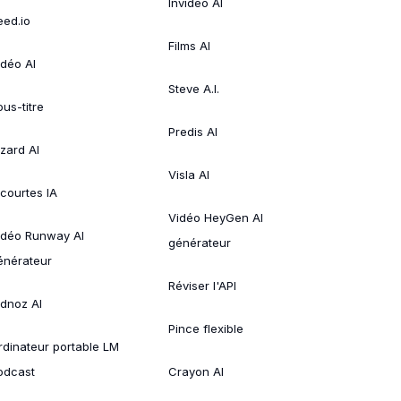
Invideo AI
eed.io
Films AI
idéo AI
Steve A.I.
ous-titre
Predis AI
izard AI
Visla AI
 courtes IA
Vidéo HeyGen AI
idéo Runway AI
générateur
énérateur
Réviser l'API
idnoz AI
Pince flexible
rdinateur portable LM
odcast
Crayon AI