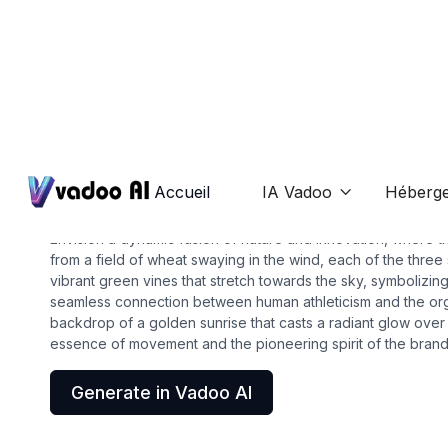
Logos
adidas logo
Accueil
IA Vadoo
Héberg

Envision a dynamic fusion of nature and innovation, where 
from a field of wheat swaying in the wind, each of the three 
vibrant green vines that stretch towards the sky, symbolizing 
seamless connection between human athleticism and the orga
backdrop of a golden sunrise that casts a radiant glow over
essence of movement and the pioneering spirit of the brand
Generate in Vadoo AI