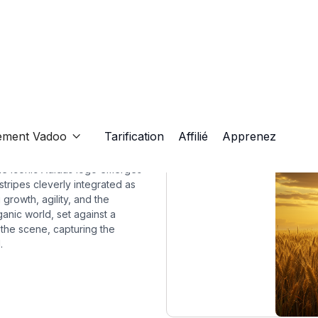
ement Vadoo
Tarification
Affilié
Apprenez

the iconic Adidas logo emerges
stripes cleverly integrated as
growth, agility, and the
nic world, set against a
 the scene, capturing the
.