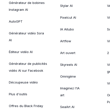
Générateur de bobines
Stylar AI
V
Instagram AI
Pixelcut AI
V
AutoGPT
IA Aitubo
S
Générateur vidéo Sora
AI
Artflow
V
Éditeur vidéo AI
Art ouvert
2
Générateur de publicités
Skyreels AI
V
vidéo AI sur Facebook
g
Omnigène
Découpeuse vidéo
V
Imaginez l'IA
Plus d'outils
art
O
P
Offres du Black Friday
SeaArt AI