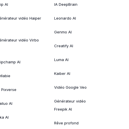
ip AI
IA DeepBrain
énérateur vidéo Haiper
Leonardo AI
Genmo AI
énérateur vidéo Virbo
Creatify AI
Luma AI
lipchamp AI
Kaiber AI
llabie
Vidéo Google Veo
A Pixverse
Générateur vidéo
ailuo AI
Freepik AI
ka AI
Rêve profond