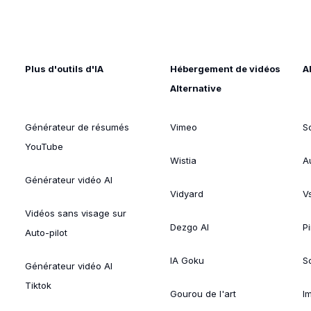
Plus d'outils d'IA
Hébergement de vidéos
A
Alternative
Générateur de résumés
Vimeo
S
YouTube
Wistia
A
Générateur vidéo AI
Vidyard
V
Vidéos sans visage sur
Dezgo AI
P
Auto-pilot
IA Goku
So
Générateur vidéo AI
Tiktok
Gourou de l'art
I