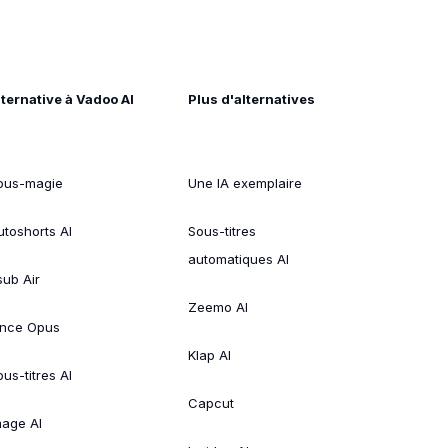
lternative à Vadoo AI
Plus d'alternatives
ous-magie
Une IA exemplaire
utoshorts AI
Sous-titres
automatiques AI
sub Air
Zeemo AI
ince Opus
Klap AI
us-titres AI
Capcut
mage AI