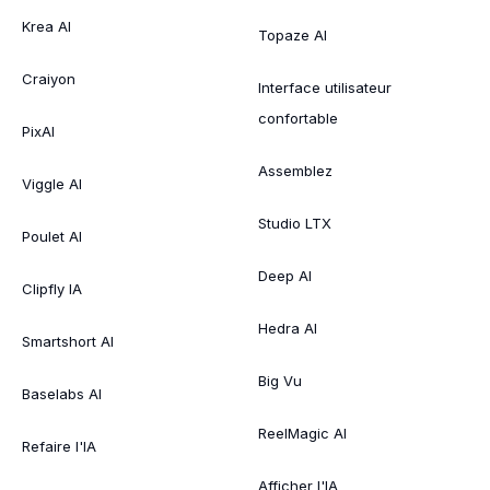
Krea AI
Topaze AI
Craiyon
Interface utilisateur
confortable
PixAI
Assemblez
Viggle AI
Studio LTX
Poulet AI
Deep AI
Clipfly IA
Hedra AI
Smartshort AI
Big Vu
Baselabs AI
ReelMagic AI
Refaire l'IA
Afficher l'IA