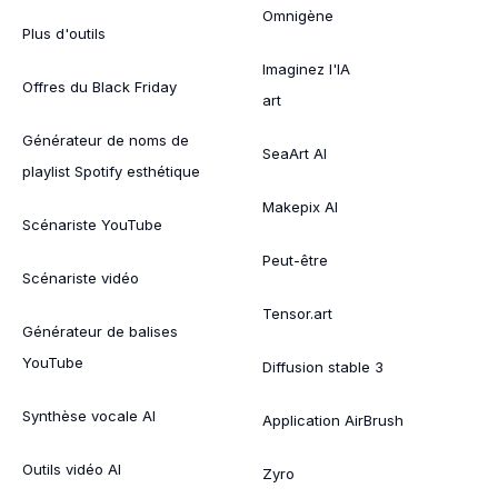
Omnigène
Plus d'outils
Imaginez l'IA
Offres du Black Friday
art
Générateur de noms de
SeaArt AI
playlist Spotify esthétique
Makepix AI
Scénariste YouTube
Peut-être
Scénariste vidéo
Tensor.art
Générateur de balises
YouTube
Diffusion stable 3
Synthèse vocale AI
Application AirBrush
Outils vidéo AI
Zyro