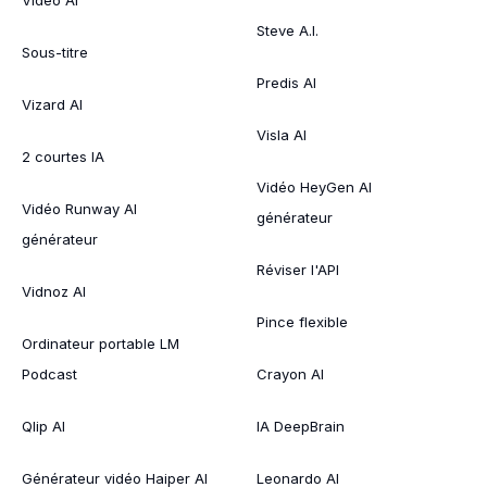
Steve A.I.
Sous-titre
Predis AI
Vizard AI
Visla AI
2 courtes IA
Vidéo HeyGen AI
Vidéo Runway AI
générateur
générateur
Réviser l'API
Vidnoz AI
Pince flexible
Ordinateur portable LM
Podcast
Crayon AI
Qlip AI
IA DeepBrain
Générateur vidéo Haiper AI
Leonardo AI