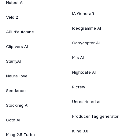
Hotpot AI
IA Gencraft
Vélo 2
Idéogramme AI
API d'automne
Copycopter AI
Clip vers AI
Kits AI
StarryAI
Nightcafe AI
Neural.love
Picrew
Seedance
Unrestricted ai
Stockimg AI
Producer Tag generator
Goth AI
Kling 3.0
Kling 2.5 Turbo