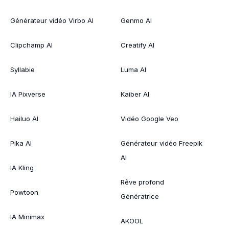
Générateur vidéo Virbo AI
Genmo AI
Clipchamp AI
Creatify AI
Syllabie
Luma AI
IA Pixverse
Kaiber AI
Hailuo AI
Vidéo Google Veo
Pika AI
Générateur vidéo Freepik
AI
IA Kling
Rêve profond
Powtoon
Génératrice
IA Minimax
AKOOL